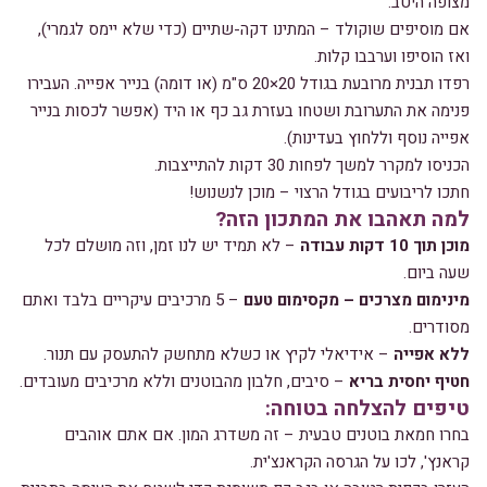
מצופה היטב.
אם מוסיפים שוקולד – המתינו דקה-שתיים (כדי שלא יימס לגמרי),
ואז הוסיפו וערבבו קלות.
רפדו תבנית מרובעת בגודל 20×20 ס"מ (או דומה) בנייר אפייה. העבירו
פנימה את התערובת ושטחו בעזרת גב כף או היד (אפשר לכסות בנייר
אפייה נוסף וללחוץ בעדינות).
הכניסו למקרר למשך לפחות 30 דקות להתייצבות.
חתכו לריבועים בגודל הרצוי – מוכן לנשנוש!
למה תאהבו את המתכון הזה?
מוכן תוך 10 דקות עבודה
– לא תמיד יש לנו זמן, וזה מושלם לכל
שעה ביום.
מינימום מצרכים – מקסימום טעם
– 5 מרכיבים עיקריים בלבד ואתם
מסודרים.
ללא אפייה
– אידיאלי לקיץ או כשלא מתחשק להתעסק עם תנור.
חטיף יחסית בריא
– סיבים, חלבון מהבוטנים וללא מרכיבים מעובדים.
טיפים להצלחה בטוחה:
בחרו חמאת בוטנים טבעית – זה משדרג המון. אם אתם אוהבים
קראנץ', לכו על הגרסה הקראנצ'ית.