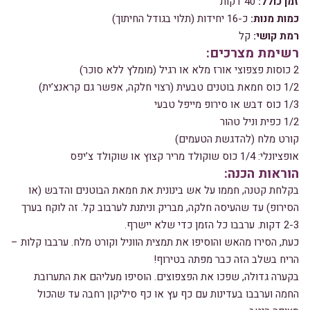
זמן כולל:
40 דקות
כמות מנות:
כ-16 יחידות (תלוי בגודל החיתוך)
רמת קושי:
קל
רשימת מצרכים:
2 כוסות פצפוצי אורז מלא או רגיל (מומלץ ללא סוכר)
1/2 כוס חמאת בוטנים טבעית (רצוי חלקה, אפשר גם קראנצ’ית)
1/3 כוס דבש או סירופ מייפל טבעי
1/2 כפית וניל טהור
קורט מלח (להדגשת הטעמים)
אופציונלי: 1/4 כוס שוקולד מריר קצוץ או שוקולד צ’יפס
הוראות הכנה:
בקלחת קטנה, חממו על אש בינונית את חמאת הבוטנים והדבש (או
הסירופ) עד שהעיסה חלקה, מבריק וניתנת לערבוב קל. זה לוקח בערך
2-3 דקות. ערבבו כל הזמן כדי שלא יישרף.
כעת, הסירו מהאש והוסיפו את תמצית הווניל וקורט מלח. ערבבו קלות –
הריח בשלב הזה כבר מפתה בטירוף!
בקערה גדולה, שפכו את הפצפוצים. הוסיפו מעליהם את התערובת
החמה וערבבו בעדינות עם כף עץ או כף סיליקון רחבה עד שהכול