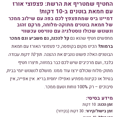
החטיף שמטריף את הרשת: פצפוצי אורז
עם חמאת בוטנים ב-10 דקות!
דמיינו ביס שמתפצפץ לכם בפה עם שילוב ממכר
של חמאת בוטנים מתוקה-מלוחה, מרקם זהוב
ונשנוש שכולו נוסטלגיה עם טוויסט עכשווי
מחפשים חטיף שהוא גם
קל להכנה, גם משביע וגם ממכר
ברמות?
הכינו מקום בקופסה, כי פצפוצי האורז עם חמאת
הבוטנים האלה פשוט גונבים את ההצגה. תוך
10 דקות עבודה
בלבד
, ועם מרכיבים שיש לכם כבר במזווה, תיצרו חטיף
מתוק-מלוח שכולם ירצו עוד ממנו. מושלם לנשנוש יומי בבית,
בטיול או כקינוח מפתיע ואפילו יחסית בריא. אין אפייה, אין
סיבוכים – רק 100% נוחות וטעם ממכר.
מידע בסיסי:
זמן הכנה:
10 דקות
זמן בישול/קירור:
30 דקות (בקירור)