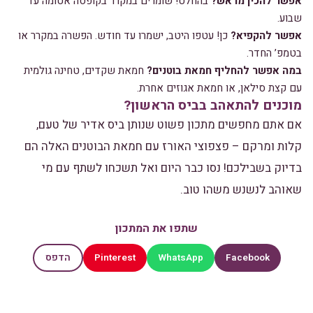
אפשר להכין מראש?
בהחלט! שומרים במקרר בקופסה אטומה עד
שבוע.
אפשר להקפיא?
כן! עטפו היטב, ישמרו עד חודש. הפשרה במקרר או
בטמפ’ החדר.
במה אפשר להחליף חמאת בוטנים?
חמאת שקדים, טחינה גולמית
עם קצת סילאן, או חמאת אגוזים אחרת.
מוכנים להתאהב בביס הראשון?
אם אתם מחפשים מתכון פשוט שנותן ביס אדיר של טעם,
קלות ומרקם – פצפוצי האורז עם חמאת הבוטנים האלה הם
בדיוק בשבילכם! נסו כבר היום ואל תשכחו לשתף עם מי
שאוהב לנשנש משהו טוב.
שתפו את המתכון
Pinterest
WhatsApp
Facebook
הדפס