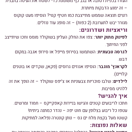
העזרו בכפית רטובה או בגב כף משומנת כדי לשטח את העיסה בתבנית
– זה ימנע הדבקות מיותרת.
רוצים תוצאה שממש מתייצבת כמו חטיף קנוי? הוסיפו מעט קוקוס
מגורר יבש לתערובת (2 כפות) – זה סופג עוד נוזלים.
וריאציות ושדרוגים:
לפינוק מתוק יותר:
צפו את החלק העליון בשוקולד מומס וחכו שיתייצב
לפני החיתוך.
לגרסה טבעונית:
השתמשו בסירופ מייפל או סירופ אגבה במקום
דבש.
לקראנץ’ מוגבר:
הוסיפו אגוזים גרוסים (פקאן, שקדים או בוטנים
קלויים).
לילדים:
שלבו סוכריות צבעוניות או צ’יפס שוקולד – זה הופך את זה
ללהיט מסיבות.
איך להגיש?
חתכו לריבועים קטנים והגישו בניירות קאפקייקס – חמוד ומרשים.
עטפו כל ריבוע בצלופן עם חוט יפה – נהדר כמתנה ביתית!
קשטו מעל בקצת מלח ים גס – נותן קונטרה נפלאה למתיקות.
שאלות נפוצות: