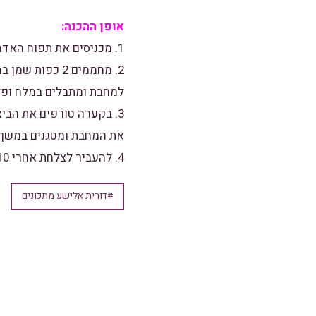
אופן ההכנה:
1. מכניסים את תפוח האדמה למיקרו למשך 10 דקות, מקלפים מקררים וחותכים לקוביות.
2. מחממים 2 כ
למחבת ומתבלים במלח ופל
3. בקערה טורפים את הביצ
את המחבת ומטגנים במשך 10 דקות
4. להעביר לצלחת אחרי 10 דקות ואז להחזיר למחבת הפוך(הצד השני) ולהמשיך לטגן עוד 10 דקות מכוסה.
#דורית אלישע מתכונים