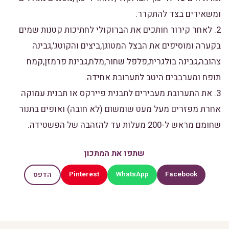
ומשאירים בצד להתקרר.
2. לאחר קירור חותכים את הברוקולי לחתיכות קטנות שמים
בקערה ומוסיפים את הבצל המטוגן,ביצים והקוטג',גבינה
צהובה,גבינה בולגרית,פלפל שחור,מלח,גבינת פרמזן,קמח
תופח ומערבבים היטב לתערובת אחידה.
3. את התערובת מעבירים לתבנית פיירקס או תבנית עמוקה
אחרת מפזרים מעל מעט שומשום (לא חובה) ואופים בתנור
שחומם מראש ל-200 מעלות עד להזהבה של הפשטידה.
שתפו את המתכון
Pinterest
WhatsApp
Facebook
הדפס