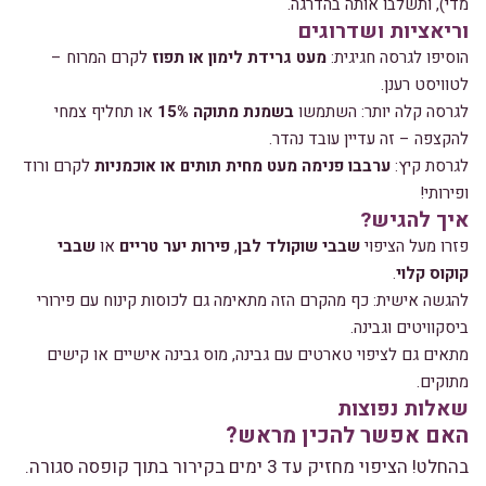
מדי), ותשלבו אותה בהדרגה.
וריאציות ושדרוגים
הוסיפו לגרסה חגיגית:
מעט גרידת לימון או תפוז
לקרם המרוח –
לטוויסט רענן.
לגרסה קלה יותר: השתמשו
בשמנת מתוקה 15%
או תחליף צמחי
להקצפה – זה עדיין עובד נהדר.
לגרסת קיץ:
ערבבו פנימה מעט מחית תותים או אוכמניות
לקרם ורוד
ופירותי!
איך להגיש?
פזרו מעל הציפוי
שבבי שוקולד לבן
,
פירות יער טריים
או
שבבי
קוקוס קלוי
.
להגשה אישית: כף מהקרם הזה מתאימה גם לכוסות קינוח עם פירורי
ביסקוויטים וגבינה.
מתאים גם לציפוי טארטים עם גבינה, מוס גבינה אישיים או קישים
מתוקים.
שאלות נפוצות
האם אפשר להכין מראש?
בהחלט! הציפוי מחזיק עד 3 ימים בקירור בתוך קופסה סגורה.