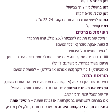
זמן הכנה:
5 דקות
זמן בישול:
אין צורך בבישול
זמן כולל:
5-10 דקות
כמות:
לציפוי עוגת גבינה אחת בקוטר 22-24 ס"מ
רמת קושי:
קל
רשימת מצרכים
1 מיכל שמנת מתוקה להקצפה (250 מ"ל), קרה מהמקרר
3 כפות אבקת סוכר (או לפי הטעם)
1 כפית תמצית וניל איכותית
100 גרם גבינת מסקרפונה או גבינת שמנת (בטמפרטורת החדר – נותן
מרקם עשיר במיוחד, אפשר גם לוותר)
(אופציונלי) 1 כף ליקר (כמו אמרטו או בייליס) – להעמקת הטעם
הוראות הכנה
במיקסר עם בלון הקצפה (או קערה עם מטרפה ידנית אם אתם בכושר),
הקציפו את השמנת המתוקה
יחד עם אבקת הסוכר ותמצית הווניל –
עד שמתקבל קצף רך אך יציב.
אם בחרתם להשתמש במסקרפונה או גבינת שמנת –
הוסיפו אותה
בזהירות תוך כדי הקצפה איטית
, עד שהקרם אחיד, חלק ולבן מבריק.