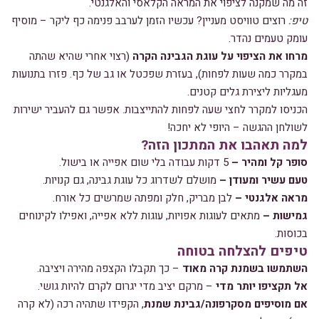
זה מה שמקנה לציפוי את המראה הקלאסי והאלגנטי.
טיפ:
רוצים טוויסט מעניין? עכשיו הזמן לערבב פנימה כף ליקר – מוסיף
עומק טעמים נהדר.
מרחו את הציפוי על עוגת הגבינה הקרה
(רצוי אחרי שהיא שהתה
במקרר כמה שעות לפחות), בעזרת שפכטל או גב של כף. פזרו בתנועות
מעגליות ליצירת גלים קטנים.
הכניסו למקרר לחצי שעה לפחות להתייצבות. אפשר גם להעביר ישירות
לשולחן ההגשה – היופי לא יחכה!
למה תאהבו את המתכון הזה?
סופר קל ומהיר –
5 דקות עבודה בלי שום אפייה או בישול.
טעם עשיר ומעודן –
מושלם לשדרוג כל עוגת גבינה, גם קנויות.
מראה אלגנטי –
לבן מבריק, חלק ומפתה שמרשים כל אורח.
גמישות –
מתאים לעוגות אפויות, עוגות ללא אפייה, ואפילו לקינוחים
בכוסות.
טיפים להצלחה בטוחה
השתמשו בשמנת קרה מאוד
– כך תקבלו הקצפה מהירה ויציבה.
אל תקציפו יותר מדי
– מרקם יציב מדי יגרום לקרם להיות גושי.
אם מוסיפים מסקרפונה/גבינת שמנת
, הקפידו שתהיה רכה (לא קרה