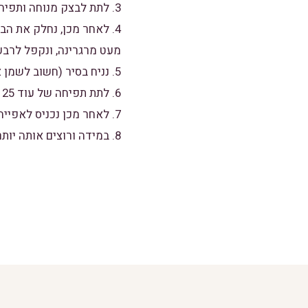
3. לתת לבצק מנוחה ותפיחה כשהוא מכוסה במגבת במשך שעה.
מעט מרגרינה, ונקפל לרבע 
5. נניח בסיר (חשוב לשמן את הדפנות)
6. לתת תפיחה של עוד 25 דקות בערך.
7. לאחר מכן נכניס לאפייה בתנור שחומם מראש על 170 מעלות למשך 40-45 דקות בערך.
8. במידה ורוצים אותה יותר שחומה, מומלץ להסיר את המכסה ולתת לה עוד קצת זמן בתנור.