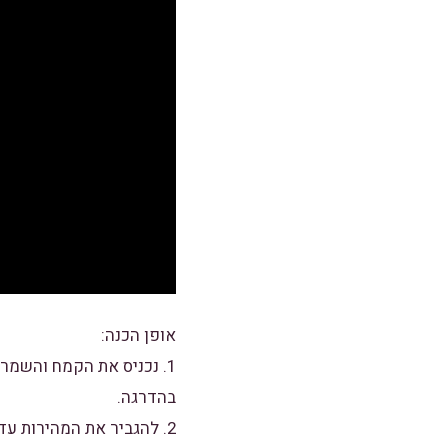
אופן הכנה:
1. נכניס את הקמח והשמרי
בהדרגה.
2. להגביר את המהירות עד לקבלת בצק חלק וגמיש (לא נוזלי). אם חסר מים נוסיף עוד טיפה.