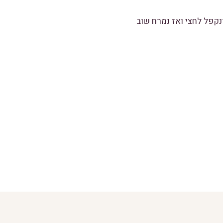
 מרגרינה ונקפל לחצי ואז נמרח שוב