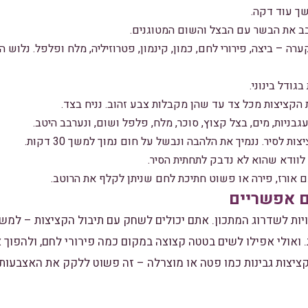
ך עוד דקה.
רבב את הבשר עם הבצל והשום המטוגנים.
ה – ביצה, פירורי לחם, כמון, קינמון, פטרוזיליה, מלח ופלפל. נלוש ה
גודל בינוני.
הקציצות מכל צד עד שהן מקבלות צבע זהוב. נניח בצד.
גבניות, מים, בצל קצוץ, סוכר, מלח, פלפל ושום, ונערבב היטב.
ת לסיר. ננמיך את הלהבה ונבשל על חום נמוך למשך 30 דקות.
לוודא שהוא לא נדבק לתחתית הסיר.
ם אורז, פירה או פשוט חתיכת לחם שניתן לקלף את הרוטב.
ם אפשריים
יות לשדרוג המתכון. אתם יכולים לשחק עם תיבול הקציצות – למש
 ואולי אפילו לשים בטטה קצוצה במקום כמה פירורי לחם, ולהפוך 
קציצות גבינות כמו פטה או מוצרלה – זה פשוט ללקק את האצבעות!