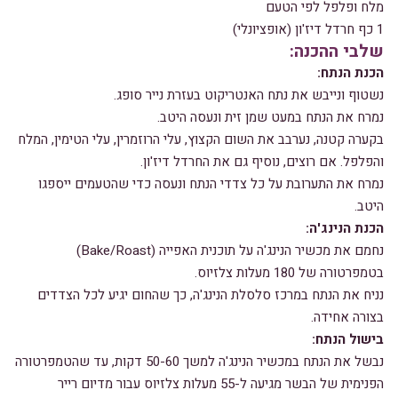
מלח ופלפל לפי הטעם
1 כף חרדל דיז'ון (אופציונלי)
שלבי ההכנה:
הכנת הנתח:
נשטוף ונייבש את נתח האנטריקוט בעזרת נייר סופג.
נמרח את הנתח במעט שמן זית ונעסה היטב.
בקערה קטנה, נערבב את השום הקצוץ, עלי הרוזמרין, עלי הטימין, המלח
והפלפל. אם רוצים, נוסיף גם את החרדל דיז'ון.
נמרח את התערובת על כל צדדי הנתח ונעסה כדי שהטעמים ייספגו
היטב.
הכנת הנינג'ה:
נחמם את מכשיר הנינג'ה על תוכנית האפייה (Bake/Roast)
בטמפרטורה של 180 מעלות צלזיוס.
נניח את הנתח במרכז סלסלת הנינג'ה, כך שהחום יגיע לכל הצדדים
בצורה אחידה.
בישול הנתח:
נבשל את הנתח במכשיר הנינג'ה למשך 50-60 דקות, עד שהטמפרטורה
הפנימית של הבשר מגיעה ל-55 מעלות צלזיוס עבור מדיום רייר