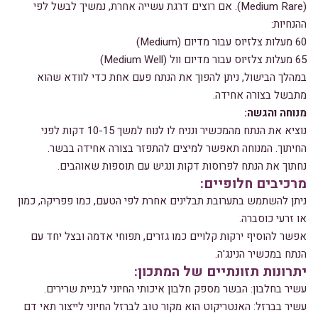
(Medium Rare). אם רוצים דרגת עשייה אחרת, נמשיך לבשל לפי
ההנחיות:
60 מעלות צלזיוס עבור מדיום (Medium)
65 מעלות צלזיוס עבור מדיום וול (Medium Well)
במהלך הבישול, ניתן להפוך את הנתח פעם אחת כדי לוודא שהוא
מתבשל בצורה אחידה.
מנוחה והגשה:
נוציא את הנתח מהמכשיר ונניח לו לנוח למשך 10-15 דקות לפני
החיתוך. המנוחה תאפשר למיצים להתפזר בצורה אחידה בבשר.
נחתוך את הנתח לפרוסות דקות ונגיש עם תוספות שאוהבים.
מרכיבים חלופיים:
ניתן להשתמש בתערובת תבלינים אחרת לפי הטעם, כמו פפריקה, כמון
או זרעי כוסברה.
אפשר להוסיף ירקות קלויים כמו גזרים, תפוחי אדמה ובצל יחד עם
הנתח במכשיר הנינג'ה.
יתרונות תזונתיים של המתכון:
עשיר בחלבון: הבשר מספק חלבון איכותי החיוני לבניית שרירים.
עשיר בברזל: האנטריקוט הוא מקור טוב לברזל החיוני לייצור תאי דם