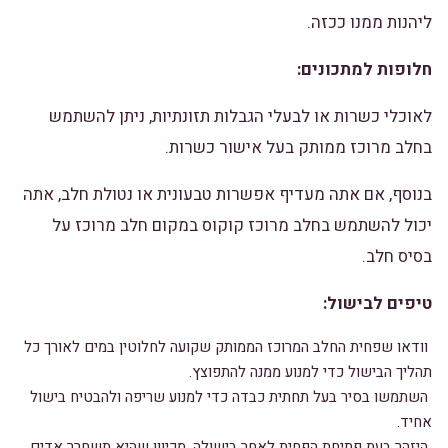
ליהנות ממנו ככזה.
חלופות למתכונים:
לאוכלי כשרות או לבעלי הגבלות תזונתיות, ניתן להשתמש
בחלב מרוכז ממותק בעל אישור כשרות.
בנוסף, אם אתה מעדיף אפשרות טבעונית או נטולת חלב, אתה
יכול להשתמש בחלב מרוכז קוקוס במקום חלב מרוכז על
בסיס חלב.
טיפים לבישול:
וודאו שפחית החלב המרוכז הממותק שקועה לחלוטין במים לאורך כל
תהליך הבישול כדי למנוע ממנה להתפוצץ.
השתמשו בסיר בעל תחתית כבדה כדי למנוע שריפה ולהבטיח בישול
אחיד.
היזהר בעת פתיחת הפחית לאחר בישולה, מכיוון שהיא תשחרר אדים