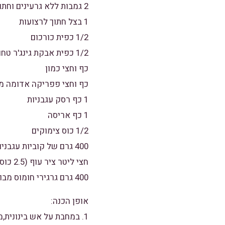
2 גמבות ללא גרעינים וחתוך לרצועות
1 בצל חתוך לרצועות
1/2 כפית כורכום
1/2 כפית אבקת גינג'ר טחון
כף וחצי כמון
כף וחצי פפריקה אדומה מ
1 כף רסק עגבניות
1 כף אריסה
1/2 כוס צימוקים
400 גרם של קוביות עגבניות(בקופסת שימורים או טרי)
חצי ליטר ציר עוף (2.5 כוסות)
400 גרם גרגירי חומוס מבושלים מסוננים(קופסאת שימורים )
אופן הכנה:
1. במחבת על אש בינונית