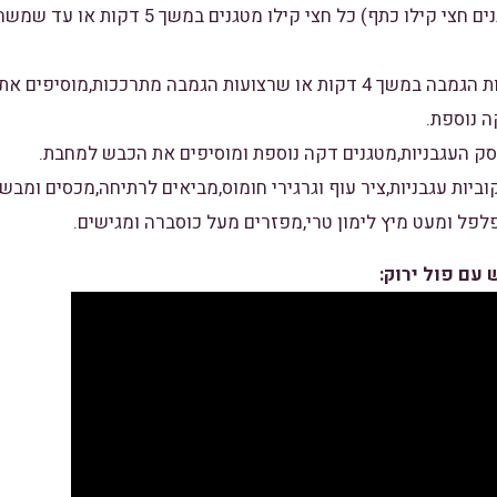
ב-2 חלקים( בכל פעם מטגנים חצי קילו כתף) כל ח
2. מטגנים את הבצל ורצועות הגמבה במשך 4 דקות או שרצועות הגמבה מתרככו
ה נוספת.
קוביות עגבניות,ציר עוף וגרגירי חומוס,מביאים לרתיחה,מכסים ומב
פל ומעט מיץ לימון טרי,מפזרים מעל כוסברה ומגישים.
עם פול ירוק: