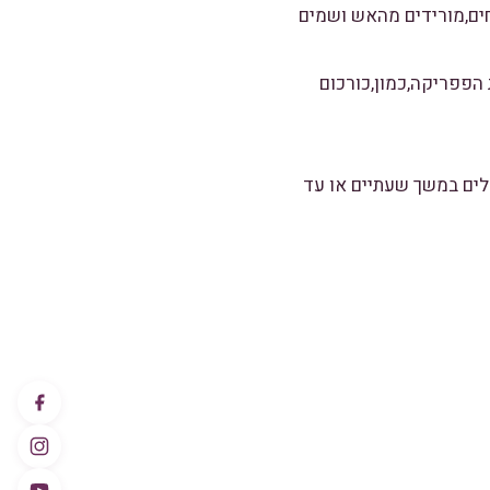
צי קילו מטגנים במשך 5 דקות או עד שמשחים,מורידים מהאש ושמים
ת,מוסיפים את הפפריקה,כמון,כורכום
שלים במשך שעתיים או עד