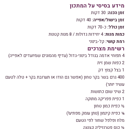
מידע בסיסי על המתכון
זמן הכנה:
30 דקות
זמן בישול/אפייה:
40 דקות
זמן כולל:
כ-70 דקות
כמות מנות:
4 יחידות גדולות / 8 מנות קטנות
רמת קושי:
קל-בינוני
רשימת מצרכים
4 תפוחי אדמה בגודל בינוני-גדול (עדיף מהסוגים שמיועדים לאפייה)
2 כפות שמן זית
1 בצל קצוץ דק
400 גרם בשר בקר טחון (אפשר גם הודו או תערובת בקר + טלה לטעם
עשיר יותר)
2 שיני שום כתושות
1 כפית פפריקה מתוקה
½ כפית כמון טחון
¼ כפית קינמון (נותן עומק מפתיע!)
מלח ופלפל שחור לפי הטעם
½ כוס פטרוזיליה קצוצה