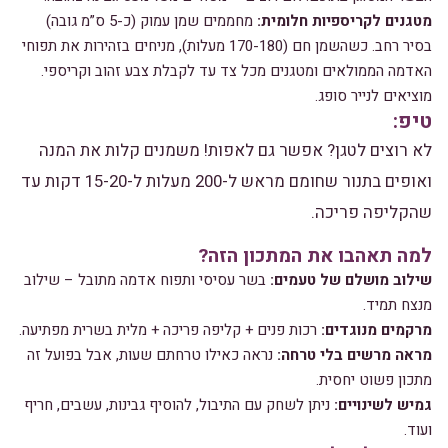
מטגנים לקריספיות חלומית:
מחממים שמן עמוק (כ-5 ס”מ גובה)
בסיר רחב. כשהשמן חם (170-180 מעלות), מניחים בזהירות את תפוחי
האדמה הממולאים ומטגנים מכל צד עד לקבלת צבע זהוב וקריספי.
מוציאים לנייר סופג.
טיפ:
לא רוצים לטגן? אפשר גם לאפות! משמנים קלות את המנה
ואופים בתנור שחומם מראש ל-200 מעלות ל-15-20 דקות עד
שהקליפה פריכה.
למה תאהבו את המתכון הזה?
שילוב מושלם של טעמים:
בשר עסיסי ותפוח אדמה מתובל – שילוב
מנצח תמיד.
מרקמים מנוגדים:
רכות פנים + קליפה פריכה + מלית בשרית מפתיעה.
מראה מרשים בלי טרחה:
נראה כאילו טרחתם שעות, אבל בפועל זה
מתכון פשוט יחסית.
גמיש לשינויים:
ניתן לשחק עם התיבול, להוסיף גבינות, עשבים, חריף
ועוד.