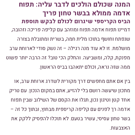
המנה שכולם הולכים לדבר עליה: תפוח
אדמה ממולא בבשר טחון פריך
הביס הקריספי שיגרום לכולם לבקש תוספת
דמיינו תפוח אדמה תפוח ומוזהב עם קליפה פריכה וזהובה,
שנפתח וחושף בתוכו מלית חמה, בשרית ומתובלת בצורה
מושלמת. זו לא עוד מנה רגילה – זה נשק סודי לארוחת ערב
מפנקת, קלה, ומשביעה. והחלק הכי טוב? זה הרבה יותר פשוט
ממה שזה נראה, וכולם יתאהבו בביס הראשון.
בין אם אתם מחפשים דרך מקורית לשדרג ארוחת ערב, או
מתכון שיעשה רושם בלי להזיע, אתם במקום הנכון. עם טריק
אחד קטן וטיגון נכון, תגלו את הקסם של השילוב שבין תפוח
אדמה רך לפנים עם קליפה קריספית מבחוץ, ובתוך כל זה –
בשר טחון עסיסי, עשיר בטעם. לא תוכלו להפסיק ללקק את
האצבעות.