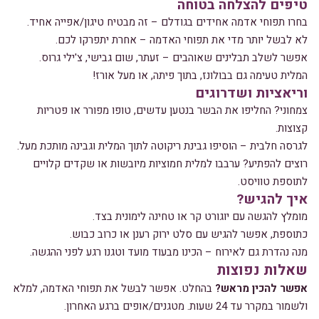
טיפים להצלחה בטוחה
בחרו תפוחי אדמה אחידים בגודלם – זה מבטיח טיגון/אפייה אחיד.
לא לבשל יותר מדי את תפוחי האדמה – אחרת יתפרקו לכם.
אפשר לשלב תבלינים שאוהבים – זעתר, שום גבישי, צ'ילי גרוס.
המלית טעימה גם בבולונז, בתוך פיתה, או מעל אורז!
וריאציות ושדרוגים
צמחוני? החליפו את הבשר בנטען עדשים, טופו מפורר או פטריות
קצוצות.
לגרסה חלבית – הוסיפו גבינת ריקוטה לתוך המלית וגבינה מותכת מעל.
רוצים להפתיע? ערבבו למלית חמוציות מיובשות או שקדים קלויים
לתוספת טוויסט.
איך להגיש?
מומלץ להגשה עם יוגורט קר או טחינה לימונית בצד.
כתוספת, אפשר להגיש עם סלט ירוק רענן או כרוב כבוש.
מנה נהדרת גם לאירוח – הכינו מבעוד מועד וטגנו רגע לפני ההגשה.
שאלות נפוצות
אפשר להכין מראש?
בהחלט. אפשר לבשל את תפוחי האדמה, למלא
ולשמור במקרר עד 24 שעות. מטגנים/אופים ברגע האחרון.