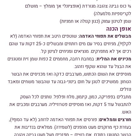
½ כוס גבינה צהובה מגורדת (אופציונלי אך מומלץ – מושלם
לקריספיות מלמעלה)
שמן לטיגון עמוק (כגון קנולה או חמניות)
אופן הכנה
מבשלים את תפוחי האדמה:
שוטפים היטב את תפוחי האדמה (לא
לקלף!), מניחים בסיר עם מים רותחים ומבשלים כ-25 דקות עד שהם
רכים אך לא מתפרקים. מוציאים ומניחים לצינון קל.
מכינים את המלית:
במחבת רחבה, מחממים 2 כפות שמן זית ומטגנים
את הבצל עד שהוא שקוף וזהוב.
מוסיפים את השום הכתוש, מערבבים כדקה ואז מכניסים את הבשר
הטחון. ממשיכים לטגן על חום בינוני-גבוה עד שהבשר משחים ומאבד
נוזלים.
מתבלים בפפריקה, כמון, קינמון, מלח ופלפל. נותנים לכל העסק
להתבשל עוד 5 דקות, ואז מוסיפים פטרוזיליה. מערבבים ומכבים את
האש.
חורצים וממלאים:
פורסים את תפוחי האדמה לרוחב (לא עד הסוף!),
בעזרת כף מרוקנים מעט מהפנים (לשמירה). ממלאים בנדיבות את
הבשר המטוגן בתוכם. אם רוצים – מפזרים מעל מעט גבינה צהובה.