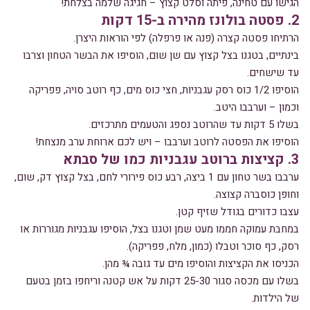
הגישו עם טחינה, פיתה וסלט קצוץ – חגיגה שלמה בצלחת!
2. פסטה בולונז מהירה ב-15 דקות
הרתיחו פסטה קצרה (פנה או פרפלה) לפי הוראות היצרן.
בינתיים, בטגנו בצל קצוץ עם שן שום, הוסיפו את הבשר הטחון וצרבו
עד שישחים.
הוסיפו 1/2 כוס רסק עגבניות, חצי כוס מים, כף רוטב סויה, פפריקה
וכמון – וערבבו היטב.
בשלו 5 דקות עד שהרוטב נספג והטעמים מתרכזים.
הוסיפו את הפסטה לרוטב וערבבו – ויש לכם ארוחת ערב מנצחת!
3. קציצות ברוטב עגבניות כמו של סבתא
ערבבו בשר טחון עם 1 ביצה, רבע כוס פירורי לחם, בצל קצוץ דק, שום,
וחופן כוסברה קצוצה.
עצבו כדורים בגודל שזיף קטן.
במחבת עמוקה חממו מעט שמן וטגנו בצל, הוסיפו עגבניות מגוררות או
רסק, כף סוכר וטבלו (כמון, מלח, פפריקה).
הכניסו את הקציצות והוסיפו מים עד גובה ¾ מהן.
בשלו עם מכסה סגור 25-30 דקות על אש קטנה וריחפו בזמן בטעם
של הילדות.