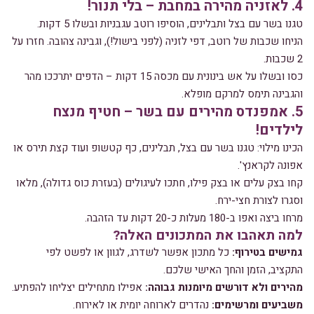
4. לאזניה מהירה במחבת – בלי תנור!
טגנו בשר עם בצל ותבלינים, הוסיפו רוטב עגבניות ובשלו 5 דקות.
הניחו שכבות של רוטב, דפי לזניה (לפני בישול!), וגבינה צהובה. חזרו על
2 שכבות.
כסו ובשלו על אש בינונית עם מכסה 15 דקות – הדפים יתרככו מהר
והגבינה תימס למרקם מופלא.
5. אמפנדס מהירים עם בשר – חטיף מנצח
לילדים!
הכינו מילוי: טגנו בשר עם בצל, תבלינים, כף קטשופ ועוד קצת תירס או
אפונה לקראנץ'.
קחו בצק עלים או בצק פילו, חתכו לעיגולים (בעזרת כוס גדולה), מלאו
וסגרו לצורת חצי-ירח.
מרחו ביצה ואפו ב-180 מעלות כ-20 דקות עד הזהבה.
למה תאהבו את המתכונים האלה?
גמישים בטירוף:
כל מתכון אפשר לשדרג, לגוון או לפשט לפי
התקציב, הזמן והחך האישי שלכם.
מהירים ולא דורשים מיומנות גבוהה:
אפילו מתחילים יצליחו להפתיע.
משביעים ומרשימים:
נהדרים לארוחה יומית או לאירוח.