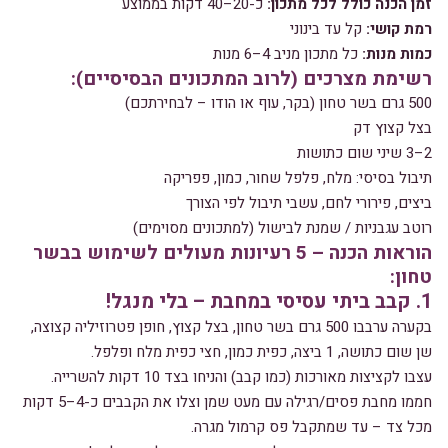
זמן הכנה כולל לכל מתכון:
כ-20–40 דקות בממוצע
רמת קושי:
קל עד בינוני
כמות מנות:
כל מתכון מניב 4–6 מנות
רשימת מצרכים (לרוב המתכונים הבסיסיים):
500 גרם בשר טחון (בקר, עוף או הודו – לבחירתכם)
בצל קצוץ דק
2–3 שיני שום כתושות
תיבול בסיסי: מלח, פלפל שחור, כמון, פפריקה
ביצים, פירורי לחם, עשבי תיבול לפי הצורך
רוטב עגבניות / שמנת לבישול (למתכונים מסוימים)
הוראות הכנה – 5 רעיונות מעולים לשימוש בבשר
טחון:
1. קבב ביתי עסיסי במחבת – בלי מנגל!
בקערה ערבבו 500 גרם בשר טחון, בצל קצוץ, חופן פטרוזיליה קצוצה,
שן שום כתושה, 1 ביצה, כפית כמון, חצי כפית מלח ופלפל.
עצבו לקציצות מאורכות (כמו קבב) והניחו בצד 10 דקות להשרייה.
חממו מחבת פסים/רגילה עם מעט שמן וצלו את הקבבים כ-4–5 דקות
מכל צד – עד שמתקבל פס קרמול מגרה.