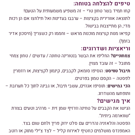
טיפים להצלחה בטוחה:
קחו תמיד בשר טחון טרי – זה משפיע משמעותית על הטעם!
לתוצאה אוורירית בקציצות – ערבבו בעדינות ואל תילחצו אם הן רכות
מדי, הן מתייצבות בבישול.
קפיאו מנות קציצות מוכנות מראש – וחממו רק כשצריך (חיסכון אדיר
בזמן!).
וריאציות ושדרוגים:
צמחוניים?
החליפו את הבשר בנטורינה טחונה / עדשים / טחון צמחי
מתובל – זה עובד מצוין.
תיבול טוויסט:
הוסיפו סומאק לקבבים, קינמון לקציצות, או רוזמרין
לפסטה – הקסם טמון בפרטים.
הכי גמישים:
תוסיפו אגוזים, עשבי תיבול, או גבינה לתוך כל תערובת –
ותופתעו מהשדרוג.
איך מגישים?
הגישו את הקבבים על טחינה וזרזיף שמן זית – מרהיב וטעים בצורת
“שווארמה ביתית”.
הפסטה והלאזניה נהדרים עם סלט ירוק פריך ולחם שום בצד.
האמפנדס מושלמים כחטיף לאירוח קליל – לצד צ’ילי מתוק או רוטב