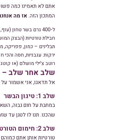
אתם לא תאמינו כמה פשוט לה
המתכון הזה.
אז מה אנחנו
ל-400 גרם בשר טחון (עוף, בקר או צמחוני – כל אחד והטעמים שלו!)
חבילת טורטיות (הבצק המוש
תבלינים – כמון, פפריקה, מ
ירקות: עגבניות, חסה והכי ח
רוטב צ'ילי מושלם (או קוטג'
שלב אחר שלב – א
אל תדאגו, אני אשמור על 
שלב 1: טיגון הבשר
במחבת על חום גבוה, השאי
שהכנו. תנו לו לטגן עד ש
שלב 2: חימום הטורטיות
טורטיות אותן אתם כמוהם 