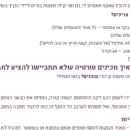
כין טאקו! תאמינו לי, גם חצי קילו פצצות בוריס ליידי הקיץ בשינו
 צריכים?
לם שלנו)
לח ופלפל (אל תשכחו, קצת חריף זה טוב לחיים!)
שוב – אבוקדו!
)
יך מכינים טורטיה שלא תתביישו להציע לחב
זה פשוט וברור!
מוכנים?
בואו נתחיל!
רו לשמן רבע דקה להתחמם. כשזה קורה, הוסיפו את הבשר הטחון ו
זה מתבשל, ואל תשכחו לערבב כל הזמן! זה כמו לרקוד זומבה במטב
– מאוד זקוקות לחום! חממים אותם במחבת או בטוסטר. תזהרו! לא ר