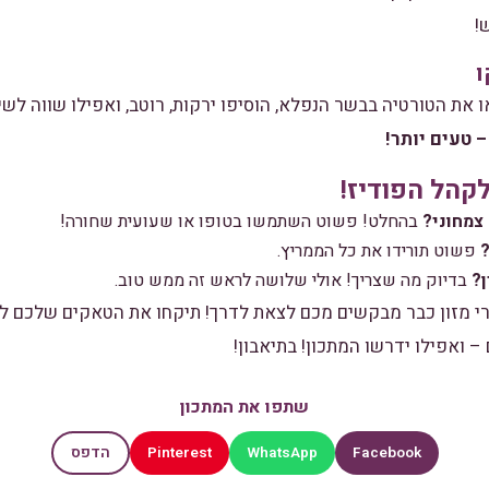
!
 את הטורטיה בבשר הנפלא, הוסיפו ירקות, רוטב, ואפילו שווה לשי
 טעים יותר!
קהל הפודיז!
צמחוני?
בהחלט! פשוט השתמשו בטופו או שעועית שחורה!
?
פשוט תורידו את כל הממריץ.
ן?
בדיוק מה שצריך! אולי שלושה לראש זה ממש טוב.
י מזון כבר מבקשים מכם לצאת לדרך! תיקחו את הטאקים שלכם 
– ואפילו ידרשו המתכון! בתיאבון!
שתפו את המתכון
Pinterest
WhatsApp
Facebook
הדפס