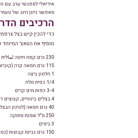
אידיאלי למפגשי ערב עם חב
מאפשר גיוון רחב של טעמים
הרכיבים הדר
כדי להכין קיש בצל צרפתי
מוסיף את הטאצ' המיוחד ש
230 גרם קמח חיטה لماלית
115 גרם חמאה קרה (קוביות קטנות)
1 חלמון ביצה
1/4 כפית מלח
3-4 כפות מים קרים
4 בצלים בינוניים, קצוצים דק
40 גרם חמאה (לטיגון הבצלים)
250 מ"ל שמנת מתוקה
3 ביצים
150 גרם גבינת קבוצות (כמו גבינת גבינת ברווז או גבינת פריזאי)