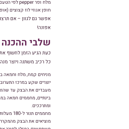
מלח ופר pepper לפי הטעם
חופן אגוזי לוז קצוצים (אופצ
אפשר גם לגוון – אם תרצו
אפונה!
שלבי ההכנה
כעת הגיע הזמן לחשוף את 
כל רכיב משתנה ויוצר מנה 
מניחים קמח, מלח וחמאה בק
יוצרים שקע במרכז התערובת
מעבדים את הבצק עד שהוא מתאח
ומתרככים.
מחממים תנור ל-180 מעלות צלזיוס.
מוציאים את הבצק מהמקרר ומרדדים על משטח מקומח ל