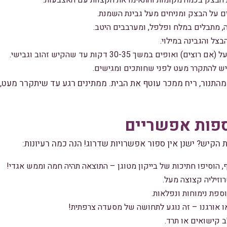
הבצק בכמה מקומות והתאימו את הקצוות עם האצבעות.
ם על הבצק ומניחים מעל גבינת השמנת.
, מתבלים במלח ופלפל, ומערבבים היטב.
צל והגבינה במילוי.
אופים במשך 30-35 דקות עד שהקיש זהוב וגבישי.
קיש להתקרר מעט לפני שחותכים ומגישים.
מהתנור, ריח ממכר עוטף את הבית. ממתינים רגע עד שיתקרר מעט, כ
ספות אפשריים
הקיש? ישנן אין ספור אפשרויות שדרוג! הנה כמה רעיונות:
 הוסיפו חתיכות של בייקון מטוגן – התוצאה תהיה חמה וממש אגדי!
רוזיליה קצוצה מעל.
ספת נימוחות ונפלאות.
ו אורגנו – זה נוגע לתחושה של מסעדה צרפתית!
ב קישואים או תרד.