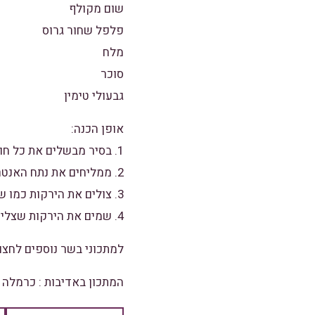
שום מקולף
פלפל שחור גרוס
מלח
סוכר
גבעולי טימין
אופן הכנה:
1. בסיר מבשלים את כל חומרי הרוטב עד שהרוטב מצטמצם.
2. ממליחים את נתח האנטריקוט וצולים על מחבת פסים משני הצדדים או על הגריל.
3. צולים את הירקות כמו שצלינו את האנטריקוט.
4. שמים את הירקות שצלינו בצלחת,מעל שמים את האנטריקוט ומעל מוזגים את רוטב היין אדום המצומצם.
למתכוני בשר נוספים לחצו
המתכון באדיבות :
כרמלה