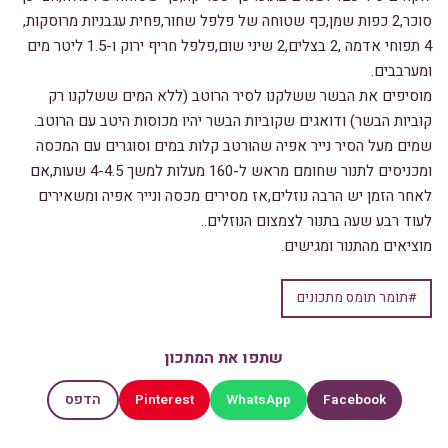
סוכר,2 כפות שמן,כף שטוחה של פלפל שחור,פחית עגבניות מרוסקות,
4 תפוחי אדמה ,2 בצלים,2 שיני שום,פלפל חריף ירוק ו-1.5 ליטר מים
ומערבבים.
מוסיפים את הבשר ששלקנו לסיר הרוטב (ללא המים ששלקנו רק
קוביות הבשר) ודואגים שקוביות הבשר יהיו מכוסות היטב עם הרוטב.
שמים מעל הסיר נייר אפיה שהורטב קלות במים וסוגרים עם המכסה
ומכניסים לתנור שחומם מראש ל-160 מעלות למשך 4-4.5 שעות,אם
לאחר הזמן יש הרבה נוזלים,אז מסירים מכסה ונייר אפיה ומשאירים
לעוד רבע שעה בתנור לצמצום הנוזלים..
מוציאים מהתנור ומגישים.
#תומר תומס מתכונים
שתפו את המתכון
Pinterest
WhatsApp
Facebook
הדפס