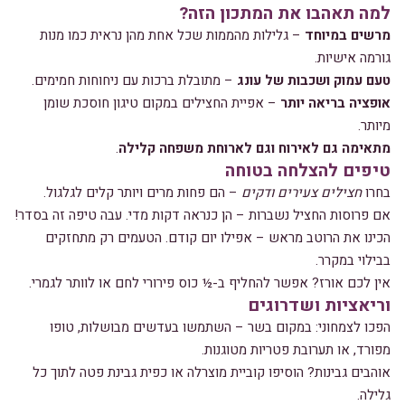
למה תאהבו את המתכון הזה?
מרשים במיוחד
– גלילות מהממות שכל אחת מהן נראית כמו מנות
גורמה אישיות.
טעם עמוק ושכבות של עונג
– מתובלת ברכות עם ניחוחות חמימים.
אופציה בריאה יותר
– אפיית החצילים במקום טיגון חוסכת שומן
מיותר.
מתאימה גם לאירוח וגם לארוחת משפחה קלילה
.
טיפים להצלחה בטוחה
בחרו
חצילים צעירים ודקים
– הם פחות מרים ויותר קלים לגלגול.
אם פרוסות החציל נשברות – הן כנראה דקות מדי. עבה טיפה זה בסדר!
הכינו את הרוטב מראש – אפילו יום קודם. הטעמים רק מתחזקים
בבילוי במקרר.
אין לכם אורז? אפשר להחליף ב-½ כוס פירורי לחם או לוותר לגמרי.
וריאציות ושדרוגים
הפכו לצמחוני: במקום בשר – השתמשו בעדשים מבושלות, טופו
מפורד, או תערובת פטריות מטוגנות.
אוהבים גבינות? הוסיפו קוביית מוצרלה או כפית גבינת פטה לתוך כל
גלילה.