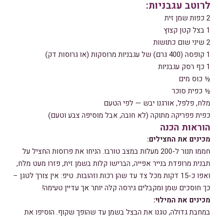
לרוטב עגבניות:
2 כפות שמן זית
1 בצל קטן קצוץ
2 שיני שום כתושות
1 קופסה (400 גרם) של עגבניות מרוסקות (או גרוסות דק)
1 כף רסק עגבניות
½ כוס מים
½ כפית סוכר
מלח, פלפל, אורגנו יבש — לפי הטעם
כפית פפריקה מתוקה (לא חובה, אבל מוסיפה צבע וטעם)
הוראות הכנה
מכינים את החצילים:
חממו תנור ל-200 מעלות במצב טורבו. הניחו את פרוסות החציל על
תבנית מרופדת בנייר אפייה, הברישו קלות בשמן זית, פזרו מעט מלח,
ואפו כ-15 דקות מכל צד עד שהן רכות וזהובות. טיפ: אין צורך לטגן –
כך חוסכים שמן ומקבלים גירסה קלה יותר אך עדיין טעימה!
מכינים את המילוי:
במחבת גדולה, טגנו את הבצל בשמן עד שהופך שקוף. הוסיפו את