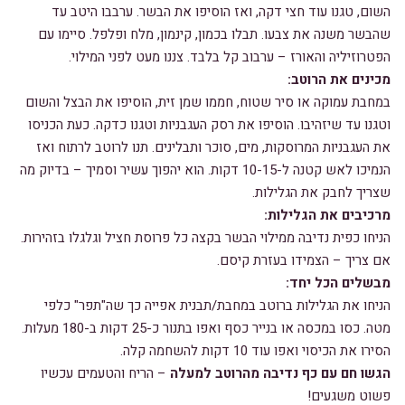
השום, טגנו עוד חצי דקה, ואז הוסיפו את הבשר. ערבבו היטב עד
שהבשר משנה את צבעו. תבלו בכמון, קינמון, מלח ופלפל. סיימו עם
הפטרוזיליה והאורז – ערבוב קל בלבד. צננו מעט לפני המילוי.
מכינים את הרוטב:
במחבת עמוקה או סיר שטוח, חממו שמן זית, הוסיפו את הבצל והשום
וטגנו עד שיזהיבו. הוסיפו את רסק העגבניות וטגנו כדקה. כעת הכניסו
את העגבניות המרוסקות, מים, סוכר ותבלינים. תנו לרוטב לרתוח ואז
הנמיכו לאש קטנה ל-10-15 דקות. הוא יהפוך עשיר וסמיך – בדיוק מה
שצריך לחבק את הגלילות.
מרכיבים את הגלילות:
הניחו כפית נדיבה ממילוי הבשר בקצה כל פרוסת חציל וגלגלו בזהירות.
אם צריך – הצמידו בעזרת קיסם.
מבשלים הכל יחד:
הניחו את הגלילות ברוטב במחבת/תבנית אפייה כך שה"תפר" כלפי
מטה. כסו במכסה או בנייר כסף ואפו בתנור כ-25 דקות ב-180 מעלות.
הסירו את הכיסוי ואפו עוד 10 דקות להשחמה קלה.
הגשו חם עם כף נדיבה מהרוטב למעלה
– הריח והטעמים עכשיו
פשוט משגעים!