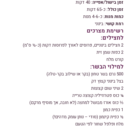
זמן בישול/אפייה:
40 דקות
זמן כולל:
כ-65 דקות
כמות מנות:
כ-4-6 מנות
רמת קושי:
בינוני
רשימת מצרכים
לחצילים:
2 חצילים בינוניים, פרוסים לאורך לפרוסות דקות (כ-½ ס"מ)
2 כפות שמן זית
קורט מלח
למילוי הבשר:
500 גרם בשר טחון (בקר או שילוב בקר-טלה)
בצל בינוני קצוץ דק
2 שיני שום קצוצות
¼ כוס פטרוזיליה קצוצה טרייה
⅓ כוס אורז מבושל למחצה (לא חובה, אך מוסיף מרקם)
1 כפית כמון
½ כפית קינמון (סודי – נותן עומק מדהים!)
מלח ופלפל שחור לפי הטעם