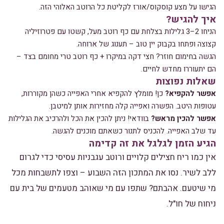
הגישו על מצע קוסקוס/אורז לקליטת כל הרוטב האלוהי הזה.
איך להגיש?
הניחו 2–3 גלילות בצלחת עם כף רוטב מעל, קשטו עם פטרוזיליה
קצוצה ופתחו בקבוק יין טוב – תענוג של ארוחה.
הגשה בחימום חוזר? חצי דקה במיקרו + כף רוטב טרי מחומם בצד –
הם יתעוררו מחדש לחיים.
שאלות נפוצות
אפשר להקפיא?
כן! מומלץ להקפיא אחרי האפייה כשהן מקוררות,
עטופות היטב. הפשרה ואפייה קלה מחזירות אותן למיטבן.
אפשר להכין מראש?
בוודאי! ניתן להכין את הכל ולהרכיב את הגלילות
עד שלב האפייה. להכניס לתנור כשאתם מוכנים להגשה.
הגיע הזמן לגלגל את זה קדימה
אין כמו ריח חצילים קלויים ורוטב עגבניות עסיסי כדי לגרום
ללב לשיר. נסו את המתכון הזה השבוע – וצפו לתשבחות מכל
מי שיטעם. אהבתם? שתפו עם מי שאוהב מטעמים של בית עם
ניחוח של חו"ל.