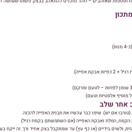
צת תוספות שאוהבים – וזהו. מוכנים להתאהב בבצק פשוט שעושה דב
תכון
 אחר שלב
 הקמח, המלח ואבקת האפייה (אם השתמשתם בקמח רגיל).
, ולשים בידיים (או כף עץ) עד שמתקבל בצק אחיד ורך. זה ייקח בערך 2-3 דק