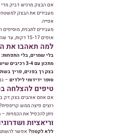
אם הבצק מרגיש דביק מדי –
אפייה.
מעבירים לתבנית, מוסיפים רו
אופים 15-17 דקות, עד שהגבינה מבעבעת והבצק מזהיב בתחתית (כן, הריח עכשיו ממכר!).
למה תאהבו את המ
בלי שמרים, בלי התפחות:
מ
מתכון עם 3-4 רכיבים שיש בכל בית.
בצק רך בפנים, פריך בשול
סופר ידידותי לילדים
– גם 
טיפים להצלחה בט
אם אתם אוהבים בצק דק במי
רוצים פיצה ממש קריספית? 
ניתן להכפיל את הכמויות – 
וריאציות ושדרוגי
ללא לקטוז?
אפשר להשתמש ב