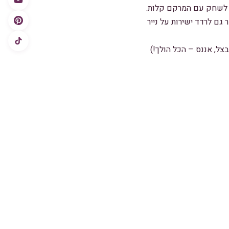
ו לשחק עם המרקם קלות.
פותחים אותו לעיגול בעובי בינוני (בערך 0.5 ס"מ). אפשר גם לרדד ישירות על נייר
בצל, אננס – הכל הולך!)