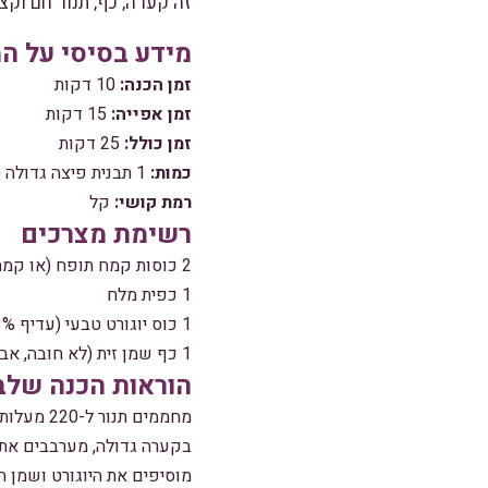
זה קערה, כף, תנור חם וק
מידע בסיסי על המ
זמן הכנה:
10 דקות
זמן אפייה:
15 דקות
זמן כולל:
25 דקות
כמות:
1 תבנית פיצה גדולה (כ-4 מנות)
רמת קושי:
קל
רשימת מצרכים
2 כוסות קמח תופח (או קמח רגיל + 2 כפיות אבקת אפייה)
1 כפית מלח
1 כוס יוגורט טבעי (עדיף 3% שומן לפחות – לטעם ומרקם)
1 כף שמן זית (לא חובה, אבל מוסיף אלסטיות וטעם)
הוראות הכנה שלב
מחממים תנור ל-220 מעלות (טורבו אם יש). שימו כבר עכשיו את תבנית האפייה להכנה.
בקערה גדולה, מערבבים את
מוסיפים את היוגורט ושמן הזית