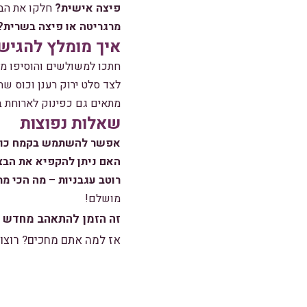
פיצה אישית?
חלקו את הבצק ל-4 ועצבו פיצות קטנות – מושלם לארו
מרגריטה או פיצה בשרית?
איך מומלץ להגיש
חתכו למשולשים והוסיפו מ
לצד סלט ירוק רענן וכוס שת
מתאים גם כפינוק לארוחת ב
שאלות נפוצות
אפשר להשתמש בקמח כוס
האם ניתן להקפיא את הבצ
רוטב עגבניות – מה הכי מ
מושלם!
זה הזמן להתאהב מחדש ב
אז למה אתם מחכים? רוצו 