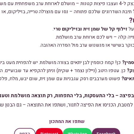
חת ערב משפחתית עם משחקים.
תיבת השדרוגים שלכם פתוחה – נסו עם מוצרלה טרייה, בזיליקום, או
?
על
זילוף קל של שמן זית ובזיליקום טרי
.
ייה קלה – ויש לכם ארוחת ערב מושלמת.
וקר בשישי או מנשנוש ערב מול הסדרה האהובה.
מין?
כן! קמח כוסמין לבן יתאים בצורה מושלמת. יש להפחית מעט ביוג
ק?
כן. עטפו היטב (ניילון נצמד + שקית) וניתן להקפיא עד שבועיים. ה
תאים?
פשוט מערבבים רסק עגבניות עם שמן זית, שום יבש, מלח, פלפל 
פיצה – בלי התעסקות, בלי התפחות, רק תוצאה מושלמת וטעם
למטבח, הכניסו את הפיצה לתנור, ושתפו את התוצאה – גם הבטן של
שתפו את המתכון
Pinterest
WhatsApp
Facebook