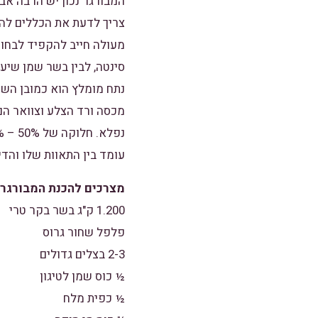
המבורגר נכון יש הרבה אב
צריך לדעת את הכללים להכ
מעולה חייב להקפיד לבחור
סינטה, לבין בשר שמן שיע
נתח מומלץ הוא כמובן הש
מכסה ורד הצלע וצוואר הם
עומד בין התאוות שלו והדי
מצרכים להכנת המבורגר ב
1.200 ק"ג בשר בקר טרי
פלפל שחור גרוס
2-3 בצלים גדולים
½ כוס שמן לטיגון
½ כפית מלח