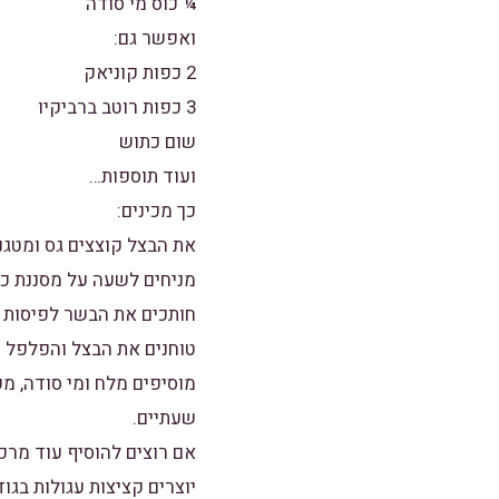
¼ כוס מי סודה
ואפשר גם:
2 כפות קוניאק
3 כפות רוטב ברביקיו
שום כתוש
ועוד תוספות…
כך מכינים:
את הבצל קוצצים גס ומטגני
מניחים לשעה על מסננת כד
חותכים את הבשר לפיסות ג
טוחנים את הבצל והפלפל 
מוסיפים מלח ומי סודה, מ
שעתיים.
אם רוצים להוסיף עוד מרכיב
יוצרים קציצות עגולות בג