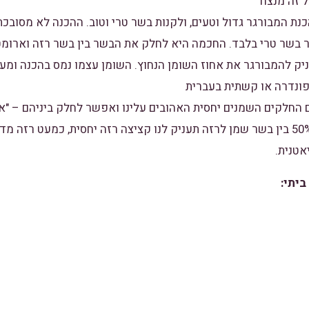
ל זה מנצח
נת המבורגר גדול וטעים, ולקנות בשר טרי וטוב. ההכנה לא מסובכת
 בשר טרי בלבד. החכמה היא לחלק את הבשר בין בשר רזה וארומטי
ניק להמבורגר את אחוז השומן הנחוץ. השומן עצמו נמס בהכנה ומענ
פונדרה או קשתית בעברית
 החלקים השמנים יחסית האהובים עלינו ואפשר לחלק ביניהם – "אצ
נפלא. חלוקה של 50% – 50% בין בשר שמן לרזה תעניק לנו קציצה רזה יחסית, כמעט 
אטנית.
יתי: