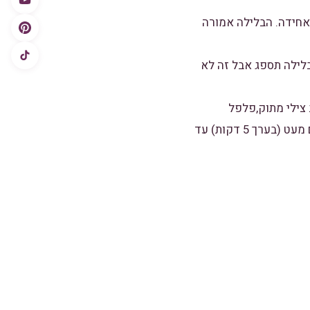
אחידה. הבלילה אמורה
לילה תספג אבל זה לא
 צילי מתוק,פלפל
שחור,מלח ומערבבים היטב במשך 5 דקות ואז מכניסים לרוטב את קוביות חזה העוף ומערבבים מעט (בערך 5 דקות) עד