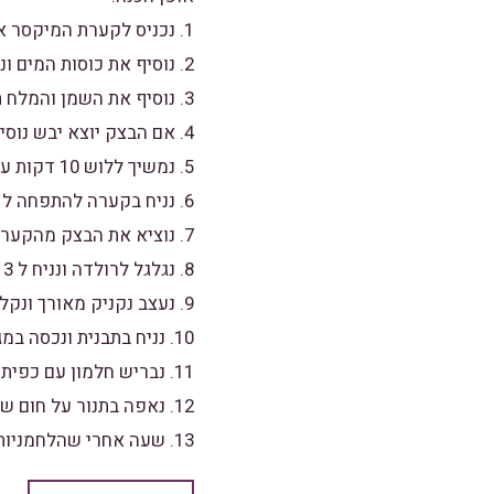
1. נכניס לקערת המיקסר את הקמח שמרים אבקת גלוטן / משפר אפיה חצי כוס סוכר ונערבל.
2. נוסיף את כוסות המים ונמשיך לערבל.
3. נוסיף את השמן והמלח תוך כדי ערבול.
4. אם הבצק יוצא יבש נוסיף מים בהדרגה – כל כמה שניות לישה נוסיף מעט לפי הצורך.
5. נמשיך ללוש 10 דקות עד שהבצק דבוק לתחתית ומנותק מהדפנות.
6. נניח בקערה להתפחה ל 40 דקות בלבד גם אם לא תפח.
7. נוציא את הבצק מהקערה בידיים משומנות ונעביר למשטח משומן.
8. נגלגל לרולדה ונניח ל 3 דקות.
9. נעצב נקניק מאורך ונקלע לחלות.
10. נניח בתבנית ונכסה במגבת דקה ונתפיח ל 45 דקות או עד להכפלה.
11. נבריש חלמון עם כפית סוכר וכפית מים.
12. נאפה בתנור על חום של 200 מעלות אפייה רגילה עד להשחמה.
13. שעה אחרי שהלחמניות יצאו מהתנור ניתן להקפיא ולהפשיר אותן בטמפרטורת החדר.