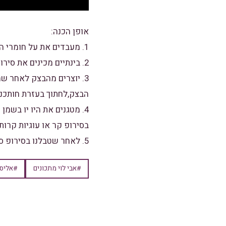
אופן הכנה:
1. מעבדים את על חומרי הבצק לבצק אחיד, עוטפים ונותנים מנוחה של שעה, אפילו שהבצק דביק לא להוסיף לו קמח.
2. בינתיים מכינים את סירופ הסוכר: מרתיחים עד שהכל מסמיך ושמים בצד.
3. יוצרים מהבצק לאחר ש
הבצק,לחתוך בעזרת חותכני
4. מטגנים את היו יו בשמ
בסירופ קר או עוגיות קרות
5. לאחר שטבלנו בסירופ סוכר מצפים בקוקוס
#אבי לוי מתכונים
#אליס 