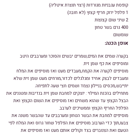
קופסת עגבניות מגורדות (רצוי תוצרת איטליה)
1 פלפל ירוק חריף קצוץ (לא חובה)
2 שיני שום קצוצות
400 גרם בשר טחון
שומשום
אופן הכנה:
בקערה שמים את המים,שמרים יבשים והסוכר ומערבבים היטב
ומוסיפים את כף שמן זית.
מוסיפים לקערה את הקמח,מעבדים מעט ואז מוסיפים את המלח
ומעבדים לבצק אחיד ומגלגלים לכדור,מורחים מעט שמן זית שלא
יתייבש,מכסים בניילון נצמד ושמים חצי שעה לתפיחה.
מתחילים בהכנת המילוי : יוצקים למחבת שמן זית בנדיבות ומטגנים את
הבצל הקצוץ עד שהוא משחים ואז מוסיפים את השום הקצוץ ואת
הפלפל החריף הקצוץ וממשיכים לערבב.
מוסיפים למחבת את הבשר הטחון ומערבבים עד שהבשר משנה את
צבעו,תוך כדי הערבוב מוסיפים את הפלפל שחור גרוס ואת המלח לפי
הטעם ואת הצנוברים בצד וקולים אותם מעט ואז מוסיפים את