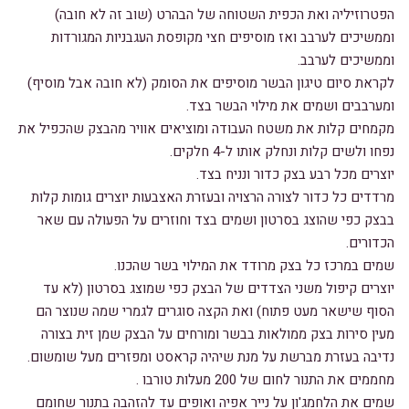
הפטרוזיליה ואת הכפית השטוחה של הבהרט (שוב זה לא חובה)
וממשיכים לערבב ואז מוסיפים חצי מקופסת העגבניות המגורדות
וממשיכים לערבב.
לקראת סיום טיגון הבשר מוסיפים את הסומק (לא חובה אבל מוסיף)
ומערבבים ושמים את מילוי הבשר בצד.
מקמחים קלות את משטח העבודה ומוציאים אוויר מהבצק שהכפיל את
נפחו ולשים קלות ונחלק אותו ל-4 חלקים.
יוצרים מכל רבע בצק כדור ונניח בצד.
מרדדים כל כדור לצורה הרצויה ובעזרת האצבעות יוצרים גומות קלות
בבצק כפי שהוצג בסרטון ושמים בצד וחוזרים על הפעולה עם שאר
הכדורים.
שמים במרכז כל בצק מרודד את המילוי בשר שהכנו.
יוצרים קיפול משני הצדדים של הבצק כפי שמוצג בסרטון (לא עד
הסוף שישאר מעט פתוח) ואת הקצה סוגרים לגמרי שמה שנוצר הם
מעין סירות בצק ממולאות בבשר ומורחים על הבצק שמן זית בצורה
נדיבה בעזרת מברשת על מנת שיהיה קראסט ומפזרים מעל שומשום.
מחממים את התנור לחום של 200 מעלות טורבו .
שמים את הלחמג'ון על נייר אפיה ואופים עד להזהבה בתנור שחומם