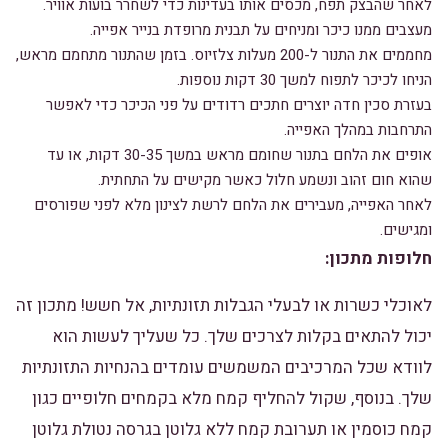
לאחר שהבצק תפח, מכסים אותו בעדינות כדי לשחרר בועות אוויר.
מעצבים ממנו כיכר ומניחים על תבנית מרופדת בנייר אפייה.
מחממים את התנור ל-200 מעלות צלזיוס. בזמן שהתנור מתחמם מראש,
הניחו לכיכר לתפוח למשך 30 דקות נוספות.
בעזרת סכין חדה יוצרים חתכים רדודים על פני הכיכר כדי לאפשר
התרחבות במהלך האפייה.
אופים את הלחם בתנור שחומם מראש במשך 30-35 דקות, או עד
שהוא חום זהוב ונשמע חלול כאשר מקישים על התחתית.
לאחר האפייה, מעבירים את הלחם לרשת לצינון מלא לפני שפורסים
ומגישים.
חלופות מתכון:
לאוכלי כשרות או לבעלי הגבלות תזונתיות, אל חשש! מתכון זה
יכול להתאים בקלות לצרכים שלך. כל שעליך לעשות הוא
לוודא שכל המרכיבים המשמשים עומדים בהנחיות התזונתיות
שלך. בנוסף, שקול להחליף קמח מלא בקמחים חלופיים כגון
קמח כוסמין או תערובת קמח ללא גלוטן בגרסה נטולת גלוטן