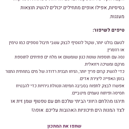
בסיסיות, אפילו אופים מתחילים יכולים להשיג תוצאות
מענגות.
טיפים לשיפור:
לטעם בולט יותר, שקול להוסיף לבצק עשבי תיבול נוספים כמו טימין
או רוזמרין.
נסה עם תוספות שונות כגון שומשום או מלח ים פתיתים לתוספת
מרקם ומשיכה ויזואלית.
כדי להשיג קרום פריך יותר, הניחו תבנית רדודה של מים בתחתית התנור
בזמן האפייה ליצירת אדים.
אפשרו לבצק לתפוח בסביבה חמימה ונטולת גירויות כדי להבטיח
תסיסה ופיתוח טעמים מיטביים.
תיהנו מהלחם היווני הביתי שלכם חם עם טפטוף שמן זית או
לצד המנות הים תיכוניות האהובות עליכם. אופה!
שתפו את המתכון