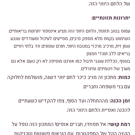
של הלחם היווני הזה.
יתרונות תזונתיים:
עמוס בטוב תזונתי, הלחם היווני הזה מציע אינספור יתרונות בריאותיים.
השימוש בקמח מלא מספק סיבים, מסייעים לעיכול ומעודדים שובע.
שמן זית, מרכיב מרכזי במטבח היווני, תורם שומנים חד בלתי רוויים
בריאים ללב ונוגדי חמצון.
בנוסף, הכללת עשבי תיבול כמו אורגנו מוסיפה לא רק טעם אלא גם
מערך של ויטמינים ומינרלים.
כמות:
מתכון זה מניב כיכר לחם יווני דשנה, מושלמת לחלוקה
עם בני משפחה וחברים.
זמן הכנה:
מההתחלה ועד הסוף, צפו להקדיש כשעתיים
להכנה ואפיית הלחם היווני הזה.
רמת קושי:
אל תפחדו, חברים אופים! המתכון הזה נופל על
הקצה הקל של הספקטרום. עם הוראות פשוטות וטכניקות