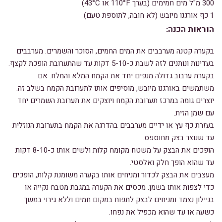
300 מ"ל מים חמימים (בערך 110°F או 43°C)
1 כף אורגנו מיובש (לא חובה, לתוספת טעם)
הוראות הכנה:
בקערה קטנה מערבבים את המים החמים, הסוכר והשמרים. מערבבים
בעדינות ונותנים לזה לשבת כ-5-10 דקות עד שהתערובת הופכת לקצף.
בקערת ערבוב גדולה מנפים יחד את הקמח המלא והמלח. אם
משתמשים באורגנו מיובש, מוסיפים אותו לתערובת הקמח בשלב זה.
יוצרים גומה במרכז תערובת הקמח ויוצקים את תערובת השמרים יחד
עם שמן הזית.
בעזרת כף עץ או ידיים מערבבים בהדרגה את הקמח בתערובת הנוזלית
עד שנוצר בצק מחוספס.
הופכים את הבצק על משטח מקומח קלות ולשים אותו כ-8-10 דקות
עד שהוא הופך חלק ואלסטי.
מעצבים את הבצק לכדור ומניחים אותו בקערה משומנת קלות, הופכים
כדי לצפות אותו בשמן. מכסים את הקערה במגבת מטבח נקייה או
בניילון נצמד ומניחים לבצק לתפוח במקום חמים וללא גירוי במשך
כשעה או עד שהוא מכפיל את נפחו.