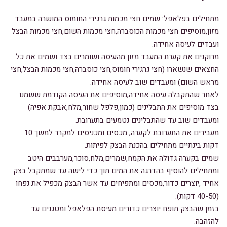
מתחילים בפלאפל: שמים חצי מכמות גרגירי החומוס המושרה במעבד
מזון,מוסיפים חצי מכמות הכוסברה,חצי מכמות השום,חצי מכמות הבצל
ועבדים לעיסה אחידה.
מרוקנים את קערת המעבד מזון מהעיסה ושומרים בצד ושמים את כל
החצאים שנשארו (חצי גרגירי חומוס,חצי כוסברה,חצי מכמות הבצל,חצי
מראש השום) ומעבדים שוב לעיסה אחידה.
לאחר שהתקבלה עיסה אחידה,מוסיפים את העיסה הקודמת ששמנו
בצד מוסיפים את התבלינים (כמון,פלפל שחור,מלח,אבקת אפיה)
ומעבדים שוב עד שהתבלינים נטמעים בתערובת.
מעבירים את התערובת לקערה, מכסים ומכניסים למקרר למשך 10
דקות בינתיים מתחילים בהכנת הבצק לפיתות.
שמים בקערה גדולה את הקמח,שמרים,מלח,סוכר,מערבבים היטב
ומתחילים להוסיף בהדרגה את המים תוך כדי לישה עד שמתקבל בצק
אחיד ,יוצרים כדור,מכסים ומתפיחים עד אשר הבצק מכפיל את נפחו
(40-50 דקות).
בזמן שהבצק תופח יוצרים כדורים מעיסת הפלאפל ומטגנים עד
להזהבה.