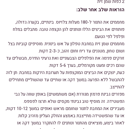
2 כפות שמן זית
הוראות שלב אחר שלב:
מחממים את התנור ל-180 מעלות צלזיוס. בינתיים, בקערה גדולה,
פותחים את הביצים הללו ונותנים להן הקצפה טובה. מתבלים במלח
ופלפל לפי הטעם.
מחממים שמן זית במחבת טפלון על אש בינונית. מוסיפים קוביות בצל
ושום טחון, מטגנים עד ריח וחום זהוב, כ-2-3 דקות.
זורקים פנימה את הפלפלים הצבעוניים ואת גרעיני התירס, מבשלים עד
שהם רכים ומעט מקורמלים, בערך 5-6 דקות.
כעת, יוצקים את הביצים המוקצפות על תערובת הירקות במחבת. תן לזה
להתבשל ללא הפרעה במשך דקה או שתיים עד שהשוליים מתחילים
להתייצב.
מפזרים גבינת פרמזן מגוררת (אם משתמשים) באופן שווה על גבי
הפשטידה. זה מוסיף טוב גבינתי מקסים שלא תרצו לפספס.
מעבירים את המחבת לתנור שחומם מראש ואופים במשך 10-12 דקות,
או עד שהפשטידה מתייצבת באמצע והחלק העליון מזהיב קלות.
לאחר ביצוע, מוציאים מהתנור ונותנים לו להתקרר במשך דקה או