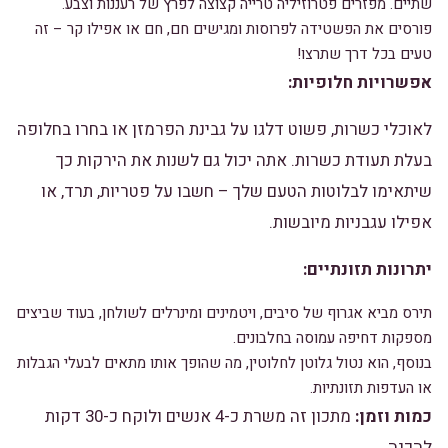
שתיים. מפזרים פטרוזיליה טרייה קצוצה לפרץ של רעננות וצבע.
פורסים את הפשטידה לפרוסות ומגישים חם, חם או אפילו קר – זה
טעים בכל דרך שתרצו!
אפשרויות חלופיות:
לאוכלי כשרות, פשוט דלגו על גבינת הפרמזן או בחרו בחלופה
בעלת תעודת כשרות. אתה יכול גם לשנות את הירקות כך
שיתאימו לבלוטות הטעם שלך – חשבו על פטריות, תרד, או
אפילו עגבניות מיובשות.
יתרונות תזונתיים:
תירס מביא אגרוף של סיבים, ויטמינים ומינרלים לשולחן, בעוד שביצים
מספקות דחיפה עמוסה בחלבונים.
בנוסף, הוא נטול גלוטן לחלוטין, מה שהופך אותו מתאים לבעלי הגבלות
או העדפות תזונתיות.
כמות וזמן:
מתכון זה משרת כ-4 אנשים ולוקח כ-30 דקות
להכנה.