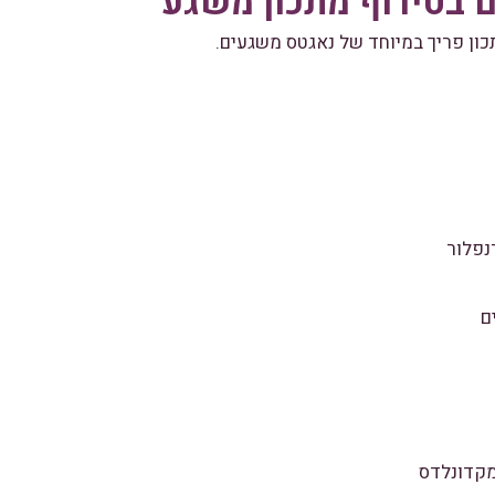
 בטירוף מתכון משגע
ון פריך במיוחד של נאגטס משגעים.
נפלור
ם
מקדונלדס