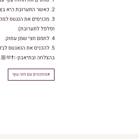
2. כאשר התערובת היא בצבע ורוד על גבול הלבן מתחילים ״לנאגט׳ס״😂(לעשות צורות).
ופלפל לתערובת).
4. לחמם חצי שמן עמוק.
5. להכניס את הנאגטס לבלילה ולטגן 3 דקות מכל צד על אש בנונית.
בהצלחה ובתיאבון✨❗️🫶🏼.
#מתכונים עם חזה עוף