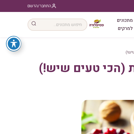
התחבר/הרשם
מתכונים
למרקים
יש!)
ת (הכי טעים שיש!)