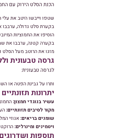
הכנת הסלט הירוק עם החמו
שטפו וייבשו היטב את עלי ה
בקערת סלט גדולה, ערבבו א
הוסיפו את החמוציות המיוב
בקערה קטנה, ערבבו את שמן 
מזגו את הרוטב מעל הסלט ו
גרסה טבעונית ולל
לגרסה טבעונית:
ותרו על גבינת הפטה או השת
יתרונות תזונתיים
עשיר בנוגדי חמצון:
החמוצי
מקור לסיבים תזונתיים:
העל
שומנים בריאים:
אגוזי המלך
ויטמינים ומינרלים:
הרוקט והחסה מכילים 
תוספות ושדרוגים