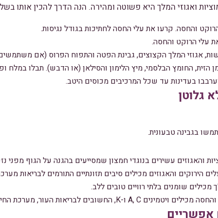
ציות ואגוזי המלך היא פשוטה ומהירה. הנה הדרך להכין אותו בשל
רוקט והחסה. קרעו את עלי החסה לחתיכות בגודל נגיסות.
ת עלי הרוקט והחסה.
שות, אגוזי המלך הקצוצים, גבינת הפטה והתפוח הפרוס (אם משתמשים)
הזית, החומץ הבלסמי, מיץ הלימון והסילאן (או הדבש). תבלו במלח ו
ערבבו בעדינות עד שכל המרכיבים מכוסים היטב.
א גלוטן
משו בגבינה טבעונית.
ות והאגוזים עשירים בנוגדי חמצון שמסייעים בהגנה על הגוף מפני נזק
ים הירוקים והאגוזים מכילים סיבים תזונתיים התורמים לבריאות מערכת
 מכילים שומנים בלתי רוויים טובים ללב.
ויטמינים A, C ו-K, החשובים לבריאות העור, מערכת החיסון והעצמות.
 אפשריים