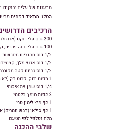
מרעננת של עלים ירוקים. ז
הסלט מתאים כפתיח מרשים 
הרכיבים הדרושים
200 גרם עלי רוקט (ארוגולה)
100 גרם עלי חסה ערבית, קרועים לגודל נגיסות
1/2 כוס חמוציות מיובשות
1/2 כוס אגוזי מלך, קצוצים גס
1/2 כוס גבינת פטה מפוררת (לא חובה, אך משדרג)
1 תפוח ירוק, פרוס דק (לא חובה, אך מוסיף רעננות)
1/4 כוס שמן זית איכותי
2 כפות חומץ בלסמי
1 כף מיץ לימון טרי
1 כף סילאן (דבש תמרים) או דבש
מלח ופלפל לפי הטעם
שלבי ההכנה