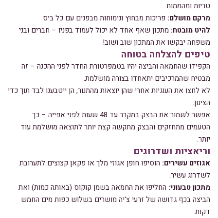
טריות ומהממות.
מרקם מושלם:
פריכות מבחוץ ונימוחות מבפנים עם כל ביס.
להיט מובטח:
מתכון שאף אחד לא יכול לעמוד בפניו – חברים ובני
משפחה יבקשו את המתכון שוב ושוב!
טיפים להצלחה בטוחה
הקפידו שהחמאה והביצה יהיו בטמפרטורת החדר לפני ההכנה – זה
מבטיח שהמרכיבים יתאחדו בצורה מושלמת.
לא לחצו את העוגיות אחרי שהן יוצאות מהתנור, הן ייטבענו לבד תוך כדי
הצינון.
אפשר לשמור את הבצק במקרר עד 48 שעות לפני אפייה – כך
הטעמים מתחזקים והבצק מתקשה קצת יותר לתוצאה מושלמת עוד
יותר.
וריאציות ושדרוגים
אגוזים עשירים:
הוסיפו חופן אגוזי מלך או פקאן קצוצים לתערובת
לשדרוג עשיר.
מתכון טבעוני:
החליפו את החמאה בשמן קוקוס (באותה כמות) ואת
הביצה בכף גדושה של זרעי צ'יה מושרים בשלוש כפות מים החמש
דקות.