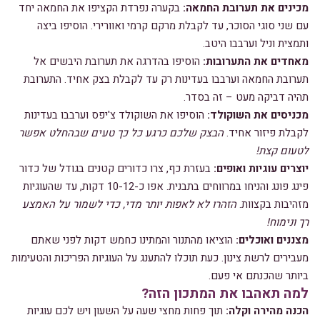
מכינים את תערובת החמאה:
בקערה נפרדת הקציפו את החמאה יחד
עם שני סוגי הסוכר, עד לקבלת מרקם קרמי ואוורירי. הוסיפו ביצה
ותמצית וניל וערבבו היטב.
מאחדים את התערובות:
הוסיפו בהדרגה את תערובת היבשים אל
תערובת החמאה וערבבו בעדינות רק עד לקבלת בצק אחיד. התערובת
תהיה דביקה מעט – זה בסדר.
מכניסים את השוקולד:
הוסיפו את השוקולד צ'יפס וערבבו בעדינות
לקבלת פיזור אחיד.
הבצק שלכם כרגע כל כך טעים שבהחלט אפשר
לטעום קצת!
יוצרים עוגיות ואופים:
בעזרת כף, צרו כדורים קטנים בגודל של כדור
פינג פונג והניחו במרווחים בתבנית. אפו כ-10-12 דקות, עד שהעוגיות
מזהיבות בקצוות.
הזהרו לא לאפות יותר מדי, כדי לשמור על האמצע
רך ונימוח!
מצננים ואוכלים:
הוציאו מהתנור והמתינו כחמש דקות לפני שאתם
מעבירים לרשת צינון. כעת תוכלו להתענג על העוגיות הפריכות והטעימות
ביותר שהכנתם אי פעם.
למה תאהבו את המתכון הזה?
הכנה מהירה וקלה:
תוך פחות מחצי שעה על השעון ויש לכם עוגיות