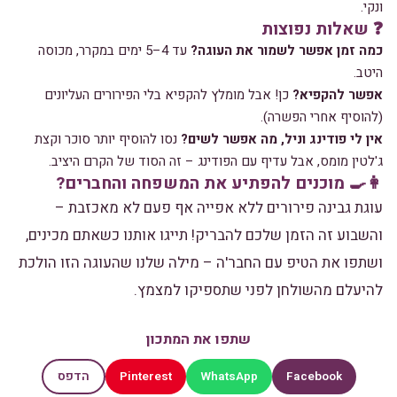
ונקי.
❓ שאלות נפוצות
כמה זמן אפשר לשמור את העוגה?
עד 4–5 ימים במקרר, מכוסה
היטב.
אפשר להקפיא?
כן! אבל מומלץ להקפיא בלי הפירורים העליונים
(להוסיף אחרי הפשרה).
אין לי פודינג וניל, מה אפשר לשים?
נסו להוסיף יותר סוכר וקצת
ג'לטין מומס, אבל עדיף עם הפודינג – זה הסוד של הקרם היציב.
👩‍🍳 מוכנים להפתיע את המשפחה והחברים?
עוגת גבינה פירורים ללא אפייה אף פעם לא מאכזבת –
והשבוע זה הזמן שלכם להבריק! תייגו אותנו כשאתם מכינים,
ושתפו את הטיפ עם החבר'ה – מילה שלנו שהעוגה הזו הולכת
להיעלם מהשולחן לפני שתספיקו למצמץ.
שתפו את המתכון
Pinterest
WhatsApp
Facebook
הדפס