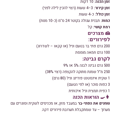
זמן הכנה:
10 דקות
זמן קירור:
3–4 שעות (רצוי להכין לילה לפני)
זמן כולל:
כ-4 שעות
כמות:
תבנית עגולה בקוטר 24 ס"מ (כ-10 מנות)
רמת קושי:
קל
🍰 מצרכים
לפירורים:
200 גרם פתי בר בטעם וניל (או קקאו – לשדרוג)
100 גרם חמאה מומסת
לקרם גבינה:
500 גרם גבינה לבנה 5% או 9%
250 מ"ל שמנת מתוקה להקצפה (רצוי 38%)
1 שקית אינסטנט פודינג וניל (80 גרם)
3 כפות סוכר (או לפי הטעם)
1 כפית תמצית וניל איכותית
👩‍🍳 הוראות הכנה
טוחנים את הפתי-בר
במעבד מזון, או מכניסים לשקית וסוגרים עם
מערוך – עד שמתקבלת תערובת פירורים דקה.