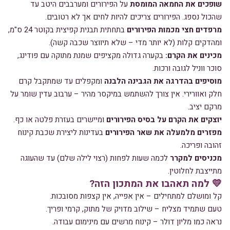
שופכים את החמאה המומסת
על הפירורים ומערבבים היטב עד
שהכול נספג. הפירורים צריכים להיות לחים אך לא רטובים.
מרפדים חצי מכמות הפירורים
בתחתית תבנית קפיצית בקוטר 24 ס"מ,
ומהדקים קלות (לא יותר מדי – שלא תיווצר שכבה קשה).
מכינים את הקרם:
בקערה גדולה מקציפים שמנת מתוקה עם פודינג,
סוכר ווניל לגובה ורכות.
מוסיפים בהדרגה את הגבינה הלבנה
ומקפלים עד שמתקבל קרם
חלק ואוורירי. אין צורך להשתמש במיקסר מהיר – ערבוב עדין שומר על
מרקם יציב.
יוצקים את הקרם על בסיס הפירורים
ומיישרים בעזרת פלטה או כף.
מפזרים מלמעלה את שאר הפירורים
בעדינות ליצירת שכבת קינוח
זהובה ופריכה.
מכניסים למקרר
לכמה שעות לפחות (רצוי לילה שלם) עד שהעוגה
מתייצבת לחלוטין.
💛 למה תאהבו את המתכון הזה?
קל ומושלם למתחילים – אין אפייה, אין קצפות מסובכות.
טעם שתמיד מצליח – שילוב מדויק של מתוק, קרמי ופריך.
נראה כמו מליון דולר – קינוח מרשים עם מינימום עבודה.