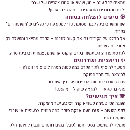
מתאים לכל עונה – חג, שישי או סתם צהריים של שבת.
ילדים ומבוגרים מתאהבים בו מהרגע הראשון!
🎯 טיפים להצלחה בטוחה
השתמשו בגבינה לבנה מסוננת כדי למנוע עודפי נוזלים ש"משתחררים"
בקרור.
אל תדלגו על הקירור! גם אם קשה לחכות – הקרם מתייצב ומושלם רק
אחרי כמה שעות.
לגירסת פרווה: השתמשו בקרם קוקוס או שמנת צמחית ובגבינת סויה.
✨ וריאציות ושדרוגים
אפשר להוסיף לתוך הקרם כמה כפות ממרח לוטוס או נוטלה –
לתוצאה עוד יותר מפנקת.
שדרגו עם ריבת תות או פירות יער בין השכבות.
פתי-בר קקאו – למראה שוקולדי מהפנט!
🍽️ איך מגישים?
העוגה הכי טעימה כשהיא קרה ויציבה, ישר מהמקרר.
לפני ההגשה – פזרו מעט אבקת סוכר, כמה תותים צבעוניים או שבבי
שוקולד מריר.
מומלץ להשתמש בסכין חמה (טבלו במים רותחים ונגבו) לחיתוך חלק