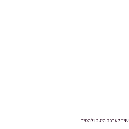
בזהירות מאוד!!!!),להוסיף 25 גרם חמאה להמשיך לערבב היטב ולהסיר