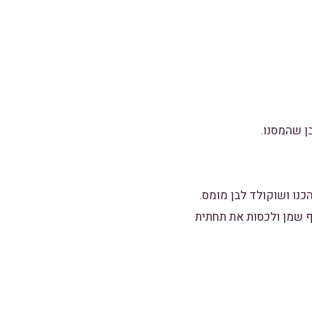
מיס שוב 100 גרם שוקולד חלב עם כף שמן ולכסות את תחתית