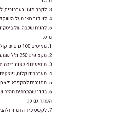
מהגז.
3. לקרר מעט בערבובים, לחלק ל – 2 (את החצי השני נצטרך לשכבה נוספת).
4. לשפוך חצי מעל השוקולד המצופה בתבנית האינגליש קייק ולהקפיא.
5. להניח שכבה של ביסקוויטים מעל הקרמל.
מוס:
1. ממיסים 100 גרם שוקולד לבן עם 50 מ"ל שמנת מתוקה.
2. מקציפים 250 מ"ל שמנת מתוקה עד למרקם יוגורט ומקפלים אל תוך תערובת השוקולד הלבן שהמסנו.
3. מוסיפים 4 כפות ריבת חלב ו4 כפות חמאת בוטנים.
4. מערבבים קלות, ויוצקים מעל שכבת הביסקוויט.
5. מחזירים למקפיא ולאחר מכן מכסים בשכבת ביסקוויטים נוספת ומעליה שוב את הקרמל שהכנו ושוקולד לבן מומס.
העוגה גם כן.
7. לקשט כיד הדמיון ולהגיש!