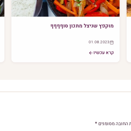
מוקפץ שניצל מתכון סוףףףף
01.08.2023
קרא עכשיו
 החובה מסומנים
*