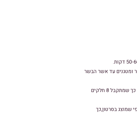
ר ומטגנים עד אשר הבשר
3. לאחר שהבצק תפח,לשים אותו אותו קלות ומחלקים ל-2 ולאחר מכן מחלקים כל חתיכה ל-4 כך שמתקבל 8 חלקים
י שמוצג בסרטון,כך