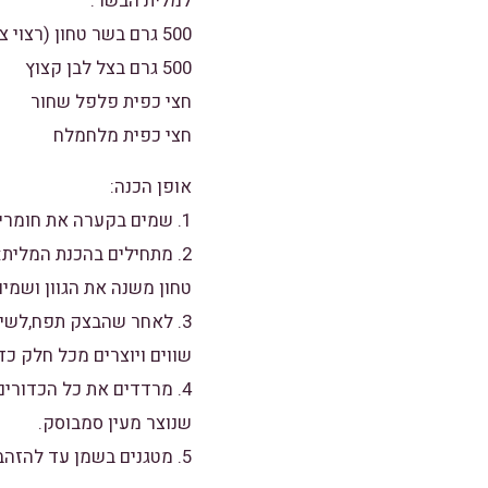
למלית הבשר:
500 גרם בשר טחון (רצוי צלעות)
500 גרם בצל לבן קצוץ
חצי כפית פלפל שחור
חצי כפית מלחמלח
אופן הכנה:
1. שמים בקערה את חומרי הבצק,מעבדים לבצק אחיד, יוצרים כדור מכסים ומתפיחים למשך 50-60 דקות.
2. מתחילים בהכנת המלי
טחון משנה את הגוון ושמים
שווים ויוצרים מכל חלק כד
4. מרדדים את כל הכדורי
שנוצר מעין סמבוסק.
5. מטגנים בשמן עד להזהבה מ-2 הצדדים ומגישים.