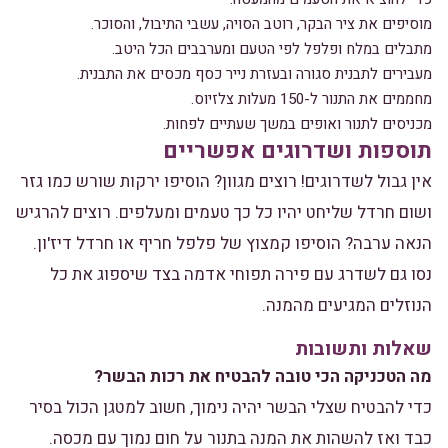
מוסיפים את ציר הבקר, רוטב הסויה, עשבי התיבול, והסוכר.
מתבלים במלח ופלפל לפי הטעם ומערבבים הכל היטב.
מעבירים לתבנית סגורה ובעזרת נייר כסף מכסים את התבנית.
מחממים את התנור ל-150 מעלות צלזיוס.
מכניסים לתנור ואופים במשך שעתיים לפחות.
תוספות ושדרוגים אפשריים
אין גבול לשדרוגים! רוצים מגוון? הוסיפו ירקות שורש כמו גזר
ושום חרדל שליחט יהיו כל כך טעמים ומעלפים. רוצים להרגיש
הנאה ערבה? הוסיפו קמצוץ של פלפל חריף או חרדל דיז'ון.
נסו גם לשדרג עם פירה תפוחי אדמה בצד שיספוג את כל
הנוזלים המגיעים מהמנה.
שאלות ותשובות
מה הטכניקה הכי טובה להבטיח את רכות הבשר?
כדי להבטיח שצלי הבשר יהיה נימוך, חשוב למטגן הכול בסיר
כבד ואז להשהות את המנה בתנור על חום נמוך עם מכסה.