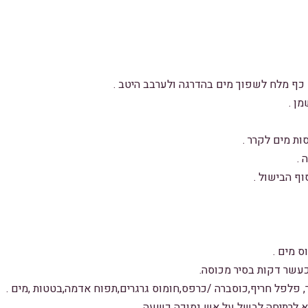
כף מלח לשפוך מים בהדרגה ולערבב היטב .
ן .
 .
וף הבישול .
עשר דקות בסיר מכוסה.
, פלפל חריף,כוסברה /כרפס,חומוס גרגרים,תפוח אדמה,בטטות ,מים .
א לרתיחה לבשל על אש נמוכה כשעה .