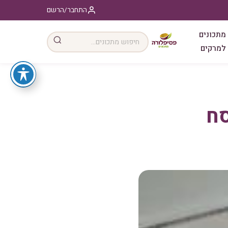
התחבר/הרשם
מתכונים
למרקים
סח