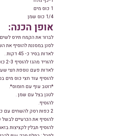
1-כף מלח
1 כוס מים
1/4 כוס שמן
אופן הכנה:
לברור את הקמח תירס לשים 
לסנן במסננת להוסיף את השמ
לאדות בסיר כ- 45 דקות .
להוריד מהגז להוסיף 2-3 כוסות מים לקרר .
לאדות פעם נוספת חצי שעה
להוסיף עוד חצי כוס מים בס
*רוטב עוף עם חומוס*.
לטגן בצל עם שמן .
להוסיף.
2 כפות רסק להשחים עם כוס מים .
להוסיף את הכרעיים לבשל כ
להוסיף תבלין לקציצות בזאר
לתבל : במלח,מרק עוף להבי