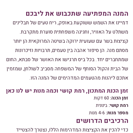
המנה המפתיעה שתכבוש את ליבכם
דמיינו את השמש ששוקעת באופק, ריח טעים של תבלינים
משתלט על האוויר, וחגיגה משפחתית סוערת מתקרבת.
קציצות בשר עם שעועית ירוקה בשיטה המרוקאית הן יותר
מסתם מנה. הן סיפור אהבה בין טעמים, תרבויות וזיכרונות
שמתחברים יחד. בכל ביס תרגישו את האושר של סבתא, החום
של הבית והקול הסוחף של המשפחה מסביב לשולחן, שמזמין
אתכם ליהנות מהטעמים המדהימים של המנה הזו.
זמן הכנת המתכון, רמת קושי וכמה מנות יש לנו כאן
זמן הכנה:
60 דקות
רמת קושי:
בינונית
מספר מנות:
4-6 מנות
הרכיבים הדרושים
כדי להכין את הקציצות המדהימות הללו, נצטרך להצטייד