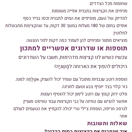
שחומות מכל הצדדים.
מניחים את הקציצות בתבנית אפייה משומנת.
למדיוק של טעם, מוסיפים את המים לתבנית וכסו בנייר כסף.
אופים בחום של 180 מעלות במשך 30 דקות, עד שהקציצות מתבשלות
לחלוטין.
מוציאים מתנור ומניחים להן לעמוד כמה דקות לפני ההגשה.
תוספות או שדרוגים אפשריים למתכון
עכשיו כשיש לנו קציצות מדהימות, חשבו על השדרוגים
היכולים להפוך את הארוחה למָשְגיָּה!
הוספת רוטב עגבניות מתובל עם שמיר יכול להעניק κְשָׁלַֻחַה למנה.
גזר קלוי בצד יוסיף צבע וטעם לחגיגה.
סלט ירוק קצוץ עם רוטב לימון יכול להוסיף רעננות.
אפשר להגיש עם טחינה על גבי הקציצות עבור טוויסט מעניין.
לגרסה חריפה, הוספת צ’ילי טרי יכולה להקפיץ את הטעמים לעולם
אחר.
שאלות ותשובות
איך שומרים את הקציצות בסוף ההכנה?