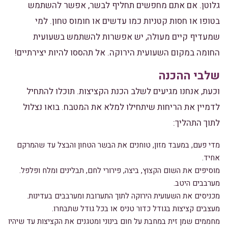
גלוטן. אם אתם מחפשים תחליף לבשר, אפשר להשתמש
בטופו או חסות קטניות כמו עדשים או חומוס טחון. למי
שמעדיף קיים מעולה, יש אפשרות להשתמש בשעועית
החומה במקום השעועית הירוקה. אל תהססו להיות יצירתיים!
שלבי ההכנה
וכעת, אנחנו מגיעים לשלב הכנת הקציצות. תוכלו להתחיל
לדמיין את הריחות שיתחילו למלא את המטבח. בואו נצלול
לתוך התהליך:
מדי פעם, במעבד מזון, טוחנים את הבשר הטחון והבצל עד שהמרקם
אחיד.
מוסיפים את השום הקצוץ, ביצה, פירורי לחם, תבלינים ומלח ופלפל.
מערבבים היטב.
מכניסים את השעועית הירוקה לתוך התערובת ומערבבים בעדינות.
מעצבים קציצות בגודל כדור טניס או בכל גודל שתבחרו.
מחממים שמן זית במחבת על חום בינוני ומטגנים את הקציצות עד שיהיו