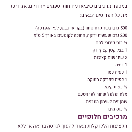
במספר מרכיבים שיביאו ניחוחות וטעמים ייחודיים. אז, ריכזו
את כל הפריטים הבאים:
500 גרם בשר קרח טחון (בקר או כבש, לפי ההעדפה)
200 גרם שעועית ירוקה, חתוכה לקוטעים באורך 5 ס"מ
½ כוס פירורי לחם
1 בצל קטן קצוץ דק
2 שיני שום קצוצות
1 ביצה
1 כפית כמון
1 כפית פפריקה מתוקה
½ כפית קימל
מלח ופלפל שחור לפי הטעם
שמן זית לשימון התבנית
½ כוס מים
מרכיבים חלופיים
הקציצות הללו קלות מאוד להפוך לגרסה בריאה או ללא