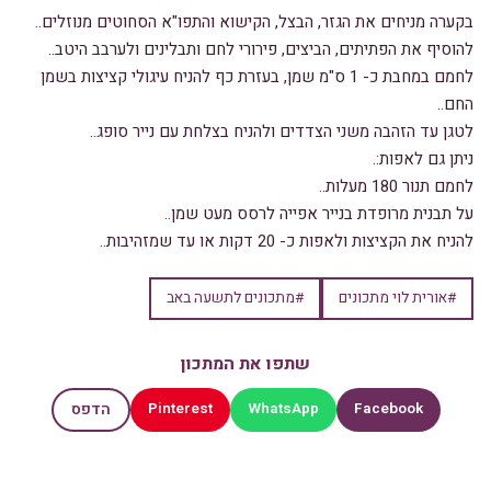
בקערה מניחים את הגזר, הבצל, הקישוא והתפו"א הסחוטים מנוזלים..
להוסיף את הפתיתים, הביצים, פירורי לחם ותבלינים ולערבב היטב..
לחמם במחבת כ- 1 ס"מ שמן, בעזרת כף להניח עיגולי קציצות בשמן
החם..
לטגן עד הזהבה משני הצדדים ולהניח בצלחת עם נייר סופג..
ניתן גם לאפות:.
לחמם תנור 180 מעלות..
על תבנית מרופדת בנייר אפייה לרסס מעט שמן..
להניח את הקציצות ולאפות כ- 20 דקות או עד שמזהיבות..
#אורית לוי מתכונים
#מתכונים לתשעה באב
שתפו את המתכון
Pinterest
WhatsApp
Facebook
הדפס