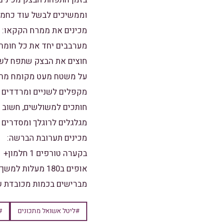
וממשיכים לבשל עוד כחמש 
מכינים את ממרח הקקאו:
מערבבים יחד את כל חומר
חוצים את הבצק שתפח לשנ
על משטח מעט מקומח מרדד
מקפלים לשניים ומרדדים ש
חותכים למשולשים, חשוב שי
מגלגלים לרוגלך ומסדרים 
מכינים תערובת הברשה:
בקערה טורפים 1 חלמון+ 1 כף מים+ קורט מלח ומברישים אחד אחד מהרוגלך.
אופים ב180 מעלות למשך 25-30 דקות
מברישים בכמות מכובדת ש
#ליטל אשואל מתכונים
#