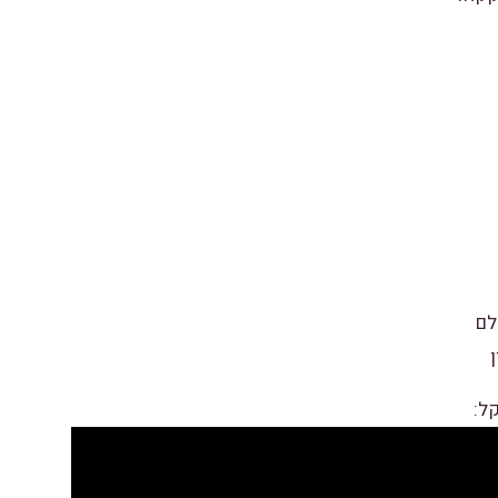
לם
קל: