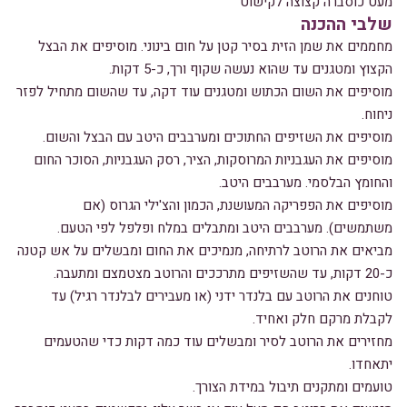
מעט כוסברה קצוצה לקישוט
שלבי ההכנה
מחממים את שמן הזית בסיר קטן על חום בינוני. מוסיפים את הבצל
הקצוץ ומטגנים עד שהוא נעשה שקוף ורך, כ-5 דקות.
מוסיפים את השום הכתוש ומטגנים עוד דקה, עד שהשום מתחיל לפזר
ניחוח.
מוסיפים את השזיפים החתוכים ומערבבים היטב עם הבצל והשום.
מוסיפים את העגבניות המרוסקות, הציר, רסק העגבניות, הסוכר החום
והחומץ הבלסמי. מערבבים היטב.
מוסיפים את הפפריקה המעושנת, הכמון והצ'ילי הגרוס (אם
משתמשים). מערבבים היטב ומתבלים במלח ופלפל לפי הטעם.
מביאים את הרוטב לרתיחה, מנמיכים את החום ומבשלים על אש קטנה
כ-20 דקות, עד שהשזיפים מתרככים והרוטב מצטמצם ומתעבה.
טוחנים את הרוטב עם בלנדר ידני (או מעבירים לבלנדר רגיל) עד
לקבלת מרקם חלק ואחיד.
מחזירים את הרוטב לסיר ומבשלים עוד כמה דקות כדי שהטעמים
יתאחדו.
טועמים ומתקנים תיבול במידת הצורך.