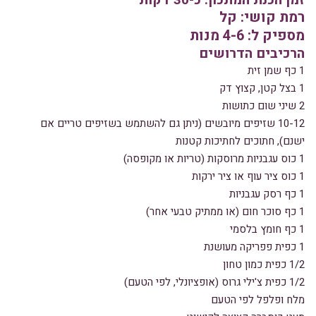
זמן הכנת המתכון: כ-30 דקות
רמת קושי: קל
מספיק ל: 4-6 מנות
הרכיבים הדרושים
1 כף שמן זית
1 בצל קטן, קצוץ דק
2 שיני שום כתושות
10-12 שזיפים מיובשים (ניתן גם להשתמש בשזיפים טריים אם
ישנם), חתוכים לחתיכות קטנות
1 כוס עגבניות מרוסקות (טריות או מקופסה)
1 כוס ציר עוף או ציר ירקות
1 כף רסק עגבניות
1 כף סוכר חום (או ממתיק טבעי אחר)
1 כף חומץ בלסמי
1 כפית פפריקה מעושנת
1/2 כפית כמון טחון
1/2 כפית צ'ילי גרוס (אופציונלי, לפי הטעם)
מלח ופלפל לפי הטעם