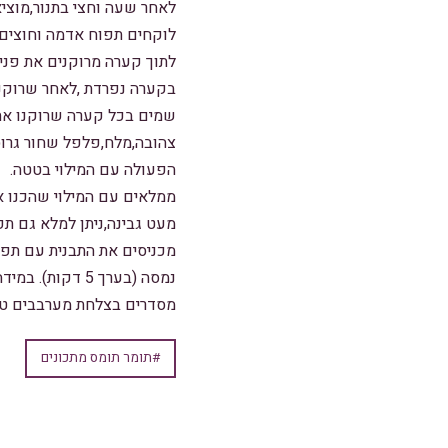
לאחר שעה וחצי בתנור,מוצי
לוקחים תפוח אדמה וחוצים 
לתוך קערה מרוקנים את פני
בקערה נפרדת ,לאחר שרוקנו 
שמים בכל קערה שרוקנו את 
צהובה,מלח,פלפל שחור גרוס,
הפעולה עם המילוי בטטה.
ממלאים עם המילוי שהכנו א
מעט גבינה,ניתן למלא גם תפ
נמסה (בערך 5 דקות). במידה ונשארו לכם תוספות, ניתן לפזר אותם מעל התפוח האדמה לפני שמכניסים לתנור.
מסדרים בצלחת מערבבים טיפ
#תומר תומס מתכונים