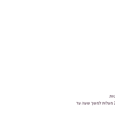
ות.
מסדרים את תפוחי האדמה והבטטות על רשת אפיה של התנור ואופים בתנור שחיממנו מראש ל-230 מעלות למשך שעה עד