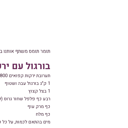
תומר תומס
משתף אותנו במ
בורגול עם יר
תערובת ירקות קפואים 800 גרם(שעועית,גזר,אפונה ,תפוח אדמה ועוד…) , ניתן להשתמש בירקות טריים האהובים עליכם
1 ק"ג בורגול עבה ושטוף
1 בצל קצוץ
רבע כף פלפל שחור גרוס (ל
כף מרק עוף
כף מלח
מים בהתאם לכמות, על כל כוס של בור