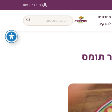
התחבר/הרשם
מתכונים
למרקים
ר תומס