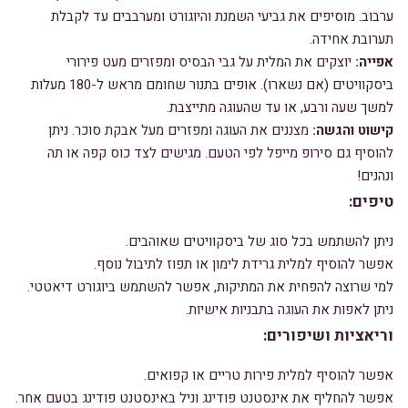
ערבוב.
מוסיפים את גביעי השמנת והיוגורט ומערבבים עד לקבלת
תערובת אחידה.
אפייה:
יוצקים את המלית על גבי הבסיס ומפזרים מעט פירורי
ביסקוויטים (אם נשארו).
אופים בתנור שחומם מראש ל-180 מעלות
למשך שעה ורבע,
או עד שהעוגה מתייצבת.
קישוט והגשה:
מצננים את העוגה ומפזרים מעל אבקת סוכר.
ניתן
להוסיף גם סירופ מייפל לפי הטעם.
מגישים לצד כוס קפה או תה
ונהנים!
טיפים:
ניתן להשתמש בכל סוג של ביסקוויטים שאוהבים.
אפשר להוסיף למלית גרידת לימון או תפוז לתיבול נוסף.
למי שרוצה להפחית את המתיקות,
אפשר להשתמש ביוגורט דיאטטי.
ניתן לאפות את העוגה בתבניות אישיות.
וריאציות ושיפורים:
אפשר להוסיף למלית פירות טריים או קפואים.
אפשר להחליף את אינסטנט פודינג וניל באינסטנט פודינג בטעם אחר.