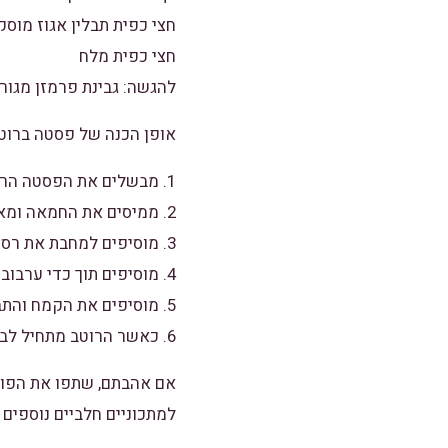
חצי כפית תבלין אגוז מוסק
חצי כפית מלח
להגשה: גבינת פרמזן מגור
אופן הכנה של פסטה ברוטב
1. מבשלים את הפסטה הרצויה במים רותחים עם מעט מלח לפי הוראות היצרן המופיעות על האריזה ומסננים.
2. ממיסים את החמאה ומאדים את שיני השום.
3. מוסיפים למחבת את רסק העגבניות.
4. מוסיפים תוך כדי ערבוב מתמיד את השמנת המתוקה.
5. מוסיפים את הקמח והתבלינים ומערבבים היטב על מנת למנוע היווצרות של גושים.
6. כאשר הרוטב מתחיל לבעבע,מוסיפים את הפסטה שבישלנו ומערבבים היטב.
אם אהבתם, שתפו את הפוסט
למתכוניים חלביים נוספים 