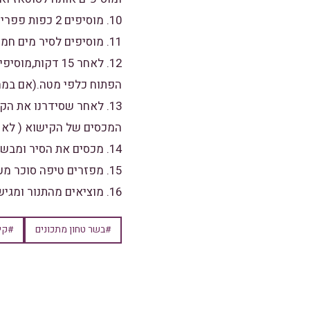
10. מוסיפים 2 כפות פפריקה ומערבבים,מוסיפים פלפל שחור ובהרט.
11. מוסיפים לסיר מים חמים עד חצי גובה מהקישוא מערבבים ונותנים לזה להתבשל כ-15 דקות.
12. לאחר 15 ד
הפתוח כלפי מטה.(אם במהל
13. לאחר שסידרנו את ה
המכסים של הקישוא ( לא ח
14. מכסים את הסיר ומבשלים 45 דקות על אש בינונית.
15. מפזרים טיפה סוכר מעל כל קישוא ומכניסים את הסיר ל-10 דקות בתנור על חום של 200 מעלות להשחמה.
16. מוציאים מהתנור ומגישים.
#בשר טחון מתכונים
#קי